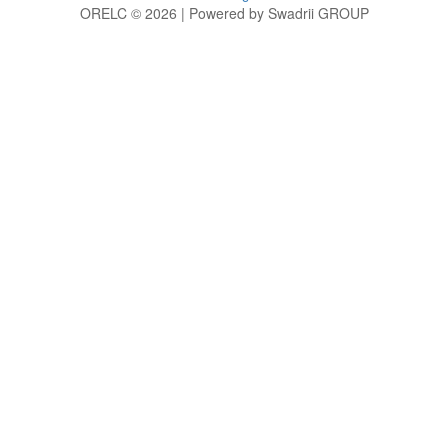
ORELC © 2026 | Powered by Swadrii GROUP
g
h
i
j
k
l
m
n
o
p