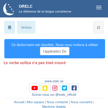
ORELC
La réference de la langue comorienne
a
Verbes
b
Ce dictionnaire est obsolète. Nous vous invitons à utiliser
ɓ
l'application Do
c
Le verbe uziliza n'a pas était trouvé
d
ɗ
www.orelc.ac
e
Suivez-nous sur @orelc_officiel
f
Accueil
|
Mon espace
|
Nous contacter
|
Nous connaître
|
Mentions légales