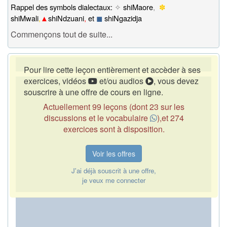
Se
Rappel des symbols dialectaux:
✧
shiMaore
,
✽
localiser
shiMwali
,
▲
shiNdzuani
,
et
◼
shiNgazidja
Commençons tout de suite...
Donner
l'heure
Le
Pour lire cette leçon entièrement et accèder à ses
corps
exercices, vidéos
et/ou audios
, vous devez
humain
souscrire à une offre de cours en ligne.
Actuellement 99 leçons (dont 23 sur les
⋄
discussions et le vocabulaire
),et 274
Les
exercices sont à disposition.
nombres
Les
Voir les offres
symboles
J'ai déjà souscrit à une offre,
je veux me connecter
La
nature
La
maison