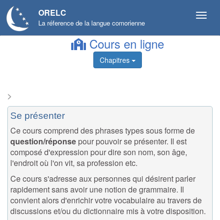
ORELC
La réference de la langue comorienne
Cours en ligne
Sommaire
Chapitres
Les
pronoms
>
Les
Se présenter
salutations
Ce cours comprend des phrases types sous forme de
Se
question/réponse
pour pouvoir se présenter. Il est
présenter
composé d'expression pour dire son nom, son âge,
l'endroit où l'on vit, sa profession etc.
Désigner
Ce cours s'adresse aux personnes qui désirent parler
Les
rapidement sans avoir une notion de grammaire. Il
adj.
convient alors d'enrichir votre vocabulaire au travers de
démonstratifs
discussions et/ou du dictionnaire mis à votre disposition.