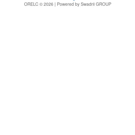
ORELC © 2026 | Powered by Swadrii GROUP
g
h
i
j
k
l
m
n
o
p