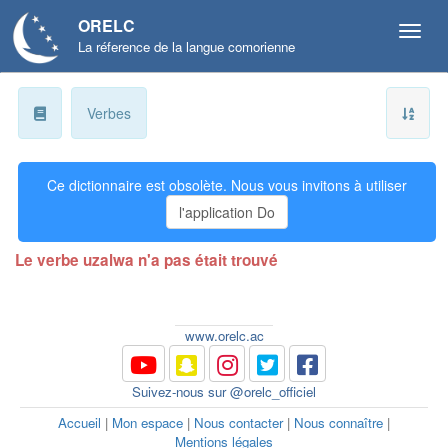
ORELC
La réference de la langue comorienne
a
Verbes
b
Ce dictionnaire est obsolète. Nous vous invitons à utiliser
ɓ
l'application Do
c
Le verbe uzalwa n'a pas était trouvé
d
ɗ
www.orelc.ac
e
Suivez-nous sur @orelc_officiel
f
Accueil
|
Mon espace
|
Nous contacter
|
Nous connaître
|
Mentions légales