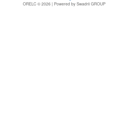
ORELC © 2026 | Powered by Swadrii GROUP
g
h
i
j
k
l
m
n
o
p