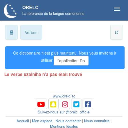
ORELC
La réference de la langue comorienne
a
Verbes
b
Ce dictionnaire n'est plus maintenu. Nous vous invitons à
ɓ
utiliser
l'application Do
c
Le verbe uzainiha n'a pas était trouvé
d
ɗ
www.orelc.ac
e
Suivez-nous sur @orelc_officiel
f
Accueil
|
Mon espace
|
Nous contacter
|
Nous connaître
|
Mentions légales