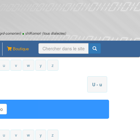
grd-comorien)
●
shiKomori
(tous dialectes)
Boutique
u
v
w
y
z
U - u
Do
u
v
w
y
z