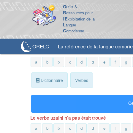
O
utils &
R
essources pour
l'
E
xploitation de la
L
angue
C
omorienne
ORELC
La référence de la langue comori
a
b
ɓ
c
d
ɗ
e
f
g
Dictionnaire
Verbes
Ce
Le verbe uzaini n'a pas était trouvé
a
b
ɓ
c
d
ɗ
e
f
g