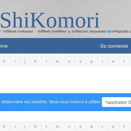
ShiKomori
✧
shiMaore
(mahorais)
✽
shiMwali
(mohélien)
▲
shiNdzuani
(anjouanais)
shiNgazidja
(
enne
Se connecter
h
i
j
k
l
m
n
o
p
r
s
t
 dictionnaire est obsolète. Nous vous invitons à utiliser
l'application 
h
i
j
k
l
m
n
o
p
r
s
t