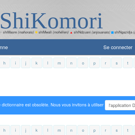
ShiKomori
✧
shiMaore
(mahorais)
✽
shiMwali
(mohélien)
▲
shiNdzuani
(anjouanais)
shiNgazidja
(
enne
Se connecter
h
i
j
k
l
m
n
o
p
r
s
t
 dictionnaire est obsolète. Nous vous invitons à utiliser
l'application 
h
i
j
k
l
m
n
o
p
r
s
t