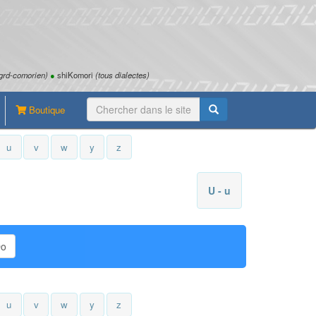
grd-comorien)
●
shiKomori
(tous dialectes)
Boutique
u
v
w
y
z
U - u
Do
u
v
w
y
z