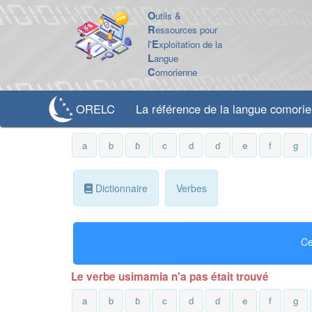
O
utils &
R
essources pour
l'
E
xploitation de la
L
angue
C
omorienne
ORELC
La référence de la langue comori
a
b
ɓ
c
d
ɗ
e
f
g
Dictionnaire
Verbes
Ce
Le verbe usimamia n'a pas était trouvé
a
b
ɓ
c
d
ɗ
e
f
g