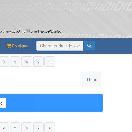
grd-comorien)
●
shiKomori
(tous dialectes)
Boutique
u
v
w
y
z
U - u
Do
u
v
w
y
z