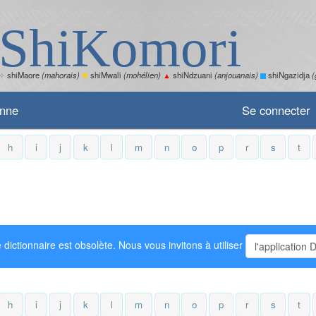
ShiKomori
✧
shiMaore
(mahorais)
✽
shiMwali
(mohélien)
▲
shiNdzuani
(anjouanais)
shiNgazidja
(
enne
Se connecter
h
i
j
k
l
m
n
o
p
r
s
t
 dictionnaire est obsolète. Nous vous invitons à utiliser
l'application 
h
i
j
k
l
m
n
o
p
r
s
t