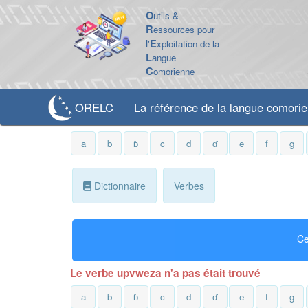
O
utils &
R
essources pour
l'
E
xploitation de la
L
angue
C
omorienne
ORELC
La référence de la langue comori
a
b
ɓ
c
d
ɗ
e
f
g
Dictionnaire
Verbes
Ce
Le verbe upvweza n'a pas était trouvé
a
b
ɓ
c
d
ɗ
e
f
g