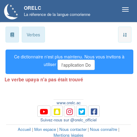
ORELC
La réference de la langue comorienne
a
Verbes
b
Ce dictionnaire n'est plus maintenu. Nous vous invitons à
ɓ
utiliser
l'application Do
c
Le verbe upaya n'a pas était trouvé
d
ɗ
www.orelc.ac
e
Suivez-nous sur @orelc_officiel
f
Accueil
|
Mon espace
|
Nous contacter
|
Nous connaître
|
Mentions légales