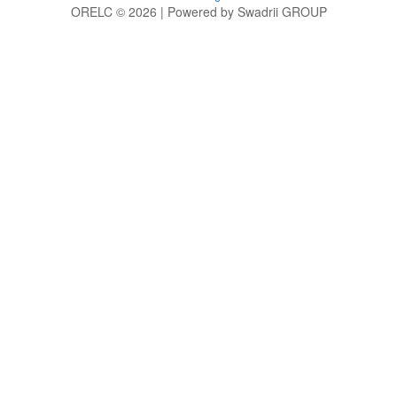
ORELC © 2026 | Powered by Swadrii GROUP
g
h
i
j
k
l
m
n
o
p