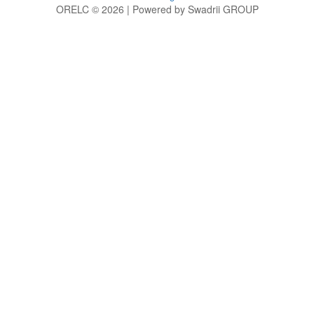
ORELC © 2026 | Powered by Swadrii GROUP
g
h
i
j
k
l
m
n
o
p