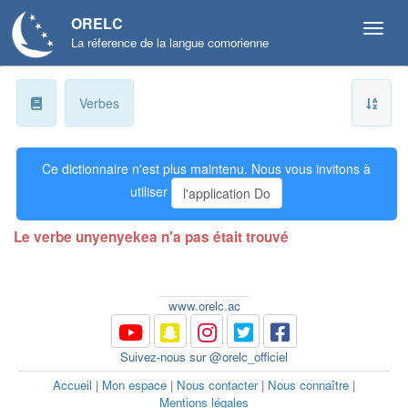
ORELC
La réference de la langue comorienne
a
Verbes
b
Ce dictionnaire n'est plus maintenu. Nous vous invitons à
ɓ
utiliser
l'application Do
c
Le verbe unyenyekea n'a pas était trouvé
d
ɗ
www.orelc.ac
e
Suivez-nous sur @orelc_officiel
f
Accueil
|
Mon espace
|
Nous contacter
|
Nous connaître
|
Mentions légales