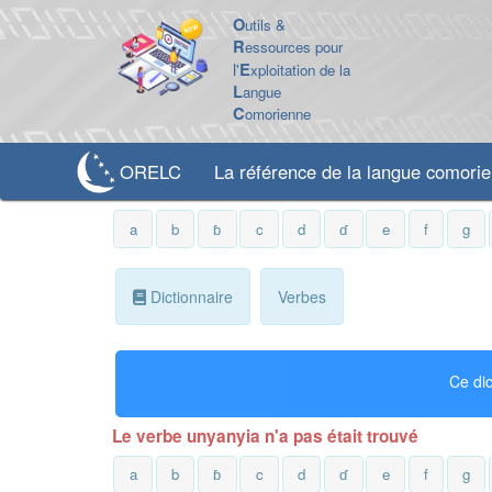
O
utils &
R
essources pour
l'
E
xploitation de la
L
angue
C
omorienne
ORELC
La référence de la langue comori
a
b
ɓ
c
d
ɗ
e
f
g
Dictionnaire
Verbes
Ce dic
Le verbe unyanyia n'a pas était trouvé
a
b
ɓ
c
d
ɗ
e
f
g