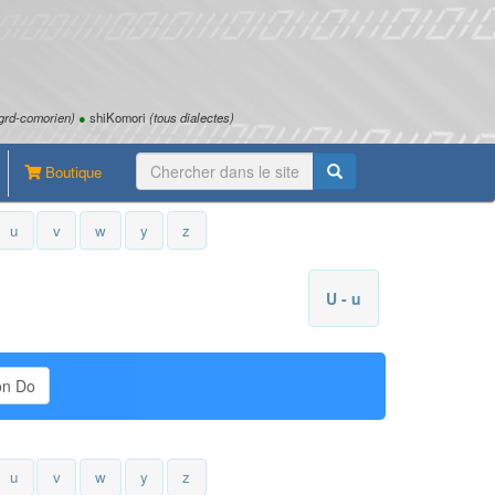
grd-comorien)
●
shiKomori
(tous dialectes)
Boutique
u
v
w
y
z
U - u
ion Do
u
v
w
y
z