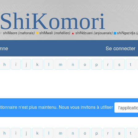
ShiKomori
✧
shiMaore
(mahorais)
✽
shiMwali
(mohélien)
▲
shiNdzuani
(anjouanais)
shiNgazidja
(
enne
Se connecter
h
i
j
k
l
m
n
o
p
r
s
t
tionnaire n'est plus maintenu. Nous vous invitons à utiliser
l'applicat
h
i
j
k
l
m
n
o
p
r
s
t