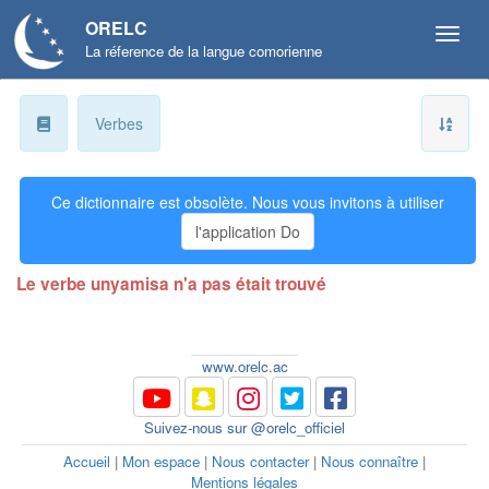
ORELC
La réference de la langue comorienne
a
Verbes
b
Ce dictionnaire est obsolète. Nous vous invitons à utiliser
ɓ
l'application Do
c
Le verbe unyamisa n'a pas était trouvé
d
ɗ
www.orelc.ac
e
Suivez-nous sur @orelc_officiel
f
Accueil
|
Mon espace
|
Nous contacter
|
Nous connaître
|
Mentions légales