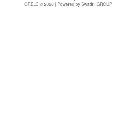
ORELC © 2026 | Powered by Swadrii GROUP
g
h
i
j
k
l
m
n
o
p