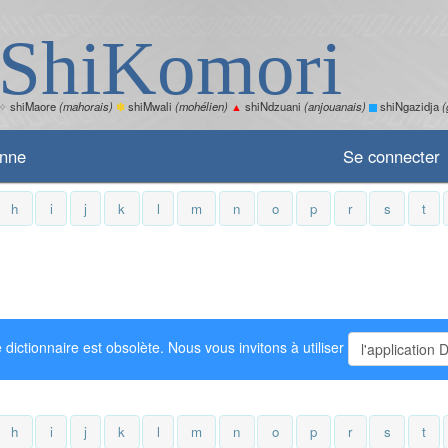
ShiKomori
✧
shiMaore
(mahorais)
✽
shiMwali
(mohélien)
▲
shiNdzuani
(anjouanais)
shiNgazidja
(
enne
Se connecter
h
i
j
k
l
m
n
o
p
r
s
t
 dictionnaire est obsolète. Nous vous invitons à utiliser
l'application 
h
i
j
k
l
m
n
o
p
r
s
t