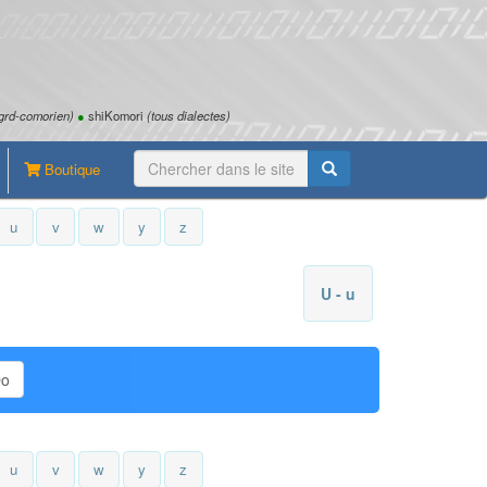
grd-comorien)
●
shiKomori
(tous dialectes)
Boutique
u
v
w
y
z
U - u
Do
u
v
w
y
z