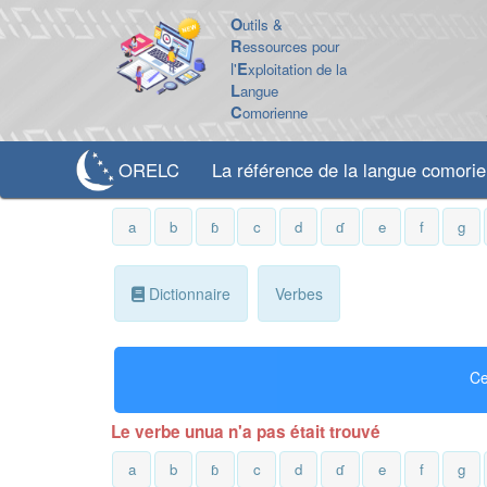
O
utils &
R
essources pour
l'
E
xploitation de la
L
angue
C
omorienne
ORELC
La référence de la langue comori
a
b
ɓ
c
d
ɗ
e
f
g
Dictionnaire
Verbes
Ce
Le verbe unua n'a pas était trouvé
a
b
ɓ
c
d
ɗ
e
f
g