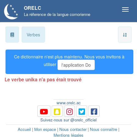
ORELC
La réference de la langue comorienne
a
Verbes
b
Ce dictionnaire n'est plus maintenu. Nous vous invitons à
ɓ
utiliser
l'application Do
c
Le verbe unika n'a pas était trouvé
d
ɗ
www.orelc.ac
e
Suivez-nous sur @orelc_officiel
f
Accueil
|
Mon espace
|
Nous contacter
|
Nous connaître
|
Mentions légales