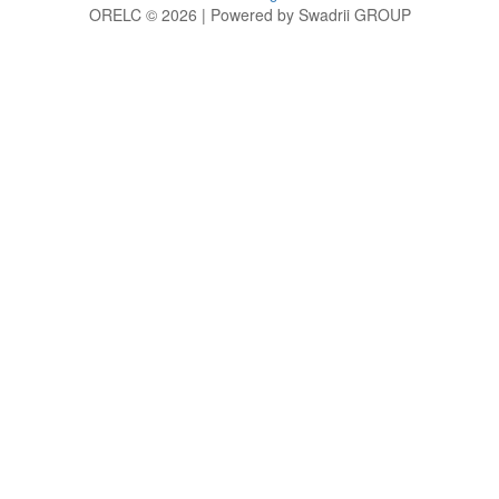
ORELC © 2026 | Powered by Swadrii GROUP
g
h
i
j
k
l
m
n
o
p