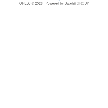
ORELC © 2026 | Powered by Swadrii GROUP
g
h
i
j
k
l
m
n
o
p