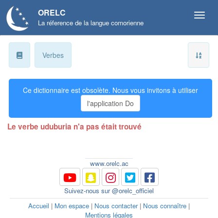
ORELC
La réference de la langue comorienne
a
Verbes
b
Ce dictionnaire est obsolète. Nous vous invitons à utiliser
ɓ
l'application Do
c
Le verbe uduburia n'a pas était trouvé
d
ɗ
www.orelc.ac
e
Suivez-nous sur @orelc_officiel
f
Accueil
|
Mon espace
|
Nous contacter
|
Nous connaître
|
Mentions légales