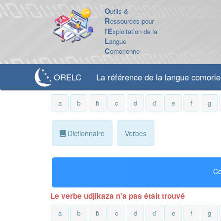
O
utils &
R
essources pour
l'
E
xploitation de la
L
angue
C
omorienne
ORELC
La référence de la langue comori
a
b
ɓ
c
d
ɗ
e
f
g
Dictionnaire
Verbes
Ce
Le verbe udjikaza n'a pas était trouvé
a
b
ɓ
c
d
ɗ
e
f
g