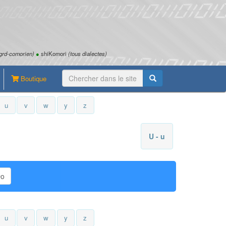
grd-comorien)
●
shiKomori
(tous dialectes)
Boutique
u
v
w
y
z
U - u
Do
u
v
w
y
z