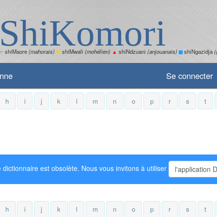
ShiKomori
✧
shiMaore
(mahorais)
✽
shiMwali
(mohélien)
▲
shiNdzuani
(anjouanais)
shiNgazidja
(
enne
Se connecter
h
i
j
k
l
m
n
o
p
r
s
t
 dictionnaire est obsolète. Nous vous invitons à utiliser
l'application 
h
i
j
k
l
m
n
o
p
r
s
t