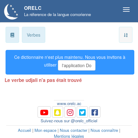
ORELC
La réference de la langue comorienne
a
Verbes
b
Ce dictionnaire n'est plus maintenu. Nous vous invitons à
ɓ
utiliser
l'application Do
c
Le verbe udjali n'a pas était trouvé
d
ɗ
www.orelc.ac
e
Suivez-nous sur @orelc_officiel
f
Accueil
|
Mon espace
|
Nous contacter
|
Nous connaître
|
Mentions légales