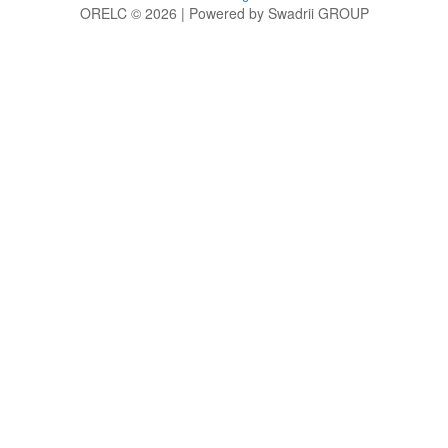
ORELC © 2026 | Powered by Swadrii GROUP
g
h
i
j
k
l
m
n
o
p