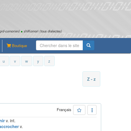
grd-comorien)
●
shiKomori
(tous dialectes)
Boutique
u
v
w
y
z
Z - z
Français
nir
v. int.
accrocher
v.