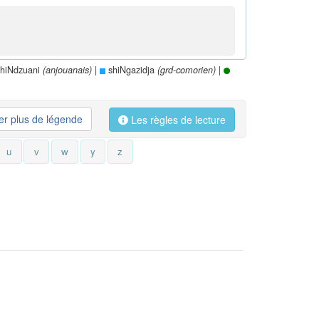
hiNdzuani
|
shiNgazidja
|
(anjouanais)
(grd-comorien)
her plus de légende
Les règles de lecture
u
v
w
y
z