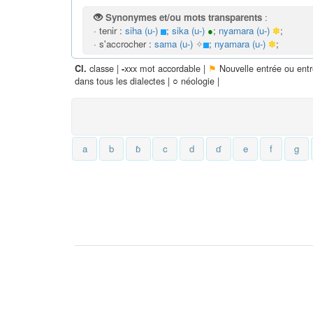
Synonymes et/ou mots transparents
:
· tenir :
siha (u-)
;
sika (u-)
●
;
nyamara (u-)
✽
;
· s'accrocher :
sama (u-)
✧
;
nyamara (u-)
✽
;
classe |
xxx mot accordable |
⚑
Nouvelle entrée ou ent
Cl.
-
dans tous les dialectes |
○
néologie |
a
b
ɓ
c
d
ɗ
e
f
g