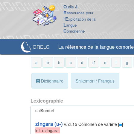
O
utils &
R
essources pour
l'
E
xploitation de la
L
angue
C
omorienne
ORELC
La référence de la langue comori
a
b
ɓ
c
d
ɗ
e
f
g
Dictionnaire
Shikomori / Français
Lexicographie
shiKomori
zingara (u-)
v. cl.15
Comorien de variété [
]
inf. uzingara.