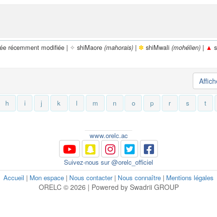
rée récemment modifiée |
✧
shiMaore
|
✽
shiMwali
|
▲
s
(mahorais)
(mohélien)
Affic
h
i
j
k
l
m
n
o
p
r
s
t
www.orelc.ac
Suivez-nous sur @orelc_officiel
Accueil
|
Mon espace
|
Nous contacter
|
Nous connaître
|
Mentions légales
ORELC © 2026 | Powered by Swadrii GROUP