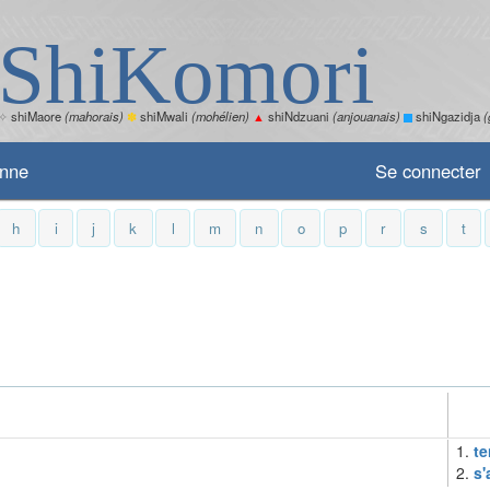
ShiKomori
✧
shiMaore
(mahorais)
✽
shiMwali
(mohélien)
▲
shiNdzuani
(anjouanais)
shiNgazidja
(
enne
Se connecter
h
i
j
k
l
m
n
o
p
r
s
t
1.
te
2.
s'