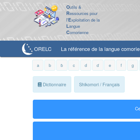
O
utils &
R
essources pour
l'
E
xploitation de la
L
angue
C
omorienne
ORELC
La référence de la langue comori
a
b
ɓ
c
d
ɗ
e
f
g
Dictionnaire
Shikomori / Français
Ce