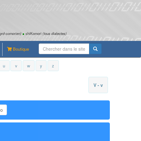
grd-comorien)
●
shiKomori
(tous dialectes)
Boutique
u
v
w
y
z
V - v
Do