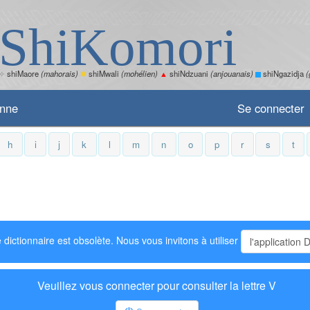
ShiKomori
✧
shiMaore
(mahorais)
✽
shiMwali
(mohélien)
▲
shiNdzuani
(anjouanais)
shiNgazidja
(
enne
Se connecter
h
i
j
k
l
m
n
o
p
r
s
t
 dictionnaire est obsolète. Nous vous invitons à utiliser
l'application 
Veuillez vous connecter pour consulter la lettre V