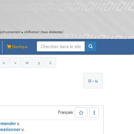
grd-comorien)
●
shiKomori
(tous dialectes)
Boutique
u
v
w
y
z
U - u
Français
emander
v.
estionner
v.