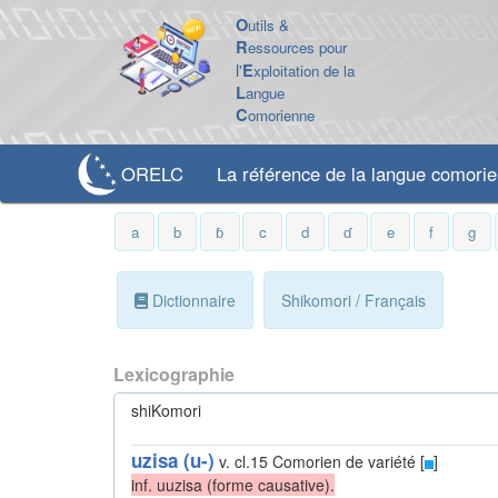
O
utils &
R
essources pour
l'
E
xploitation de la
L
angue
C
omorienne
ORELC
La référence de la langue comori
a
b
ɓ
c
d
ɗ
e
f
g
Dictionnaire
Shikomori / Français
Lexicographie
shiKomori
uzisa (u-)
v. cl.15
Comorien de variété [
]
inf. uuzisa (forme causative).