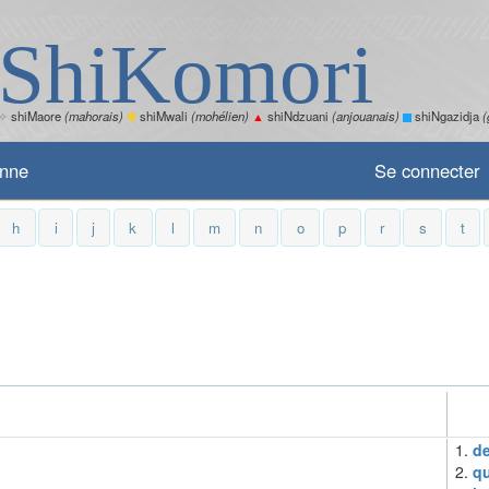
ShiKomori
✧
shiMaore
(mahorais)
✽
shiMwali
(mohélien)
▲
shiNdzuani
(anjouanais)
shiNgazidja
(
enne
Se connecter
h
i
j
k
l
m
n
o
p
r
s
t
1.
d
2.
qu