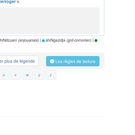
terroger
v.
hiNdzuani
|
shiNgazidja
|
(anjouanais)
(grd-comorien)
her plus de légende
Les règles de lecture
u
v
w
y
z