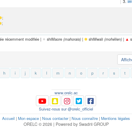
3.
in
✽
;
✽
;
rée récemment modifiée |
✧
shiMaore
|
✽
shiMwali
|
▲
s
(mahorais)
(mohélien)
Affic
h
i
j
k
l
m
n
o
p
r
s
t
www.orelc.ac
Suivez-nous sur @orelc_officiel
Accueil
|
Mon espace
|
Nous contacter
|
Nous connaître
|
Mentions légales
ORELC © 2026 | Powered by Swadrii GROUP