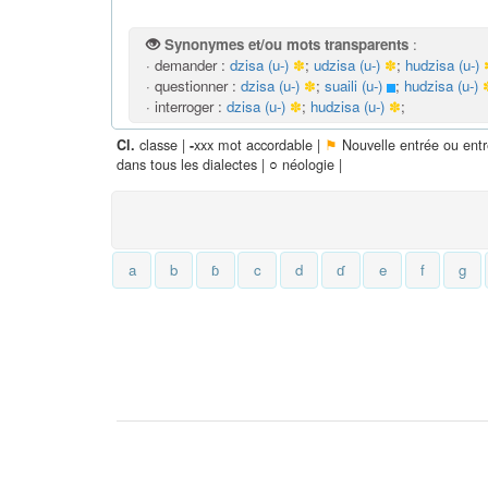
Synonymes et/ou mots transparents
:
· demander :
dzisa (u-)
✽
;
udzisa (u-)
✽
;
hudzisa (u-)
· questionner :
dzisa (u-)
✽
;
suaili (u-)
;
hudzisa (u-)
· interroger :
dzisa (u-)
✽
;
hudzisa (u-)
✽
;
classe |
xxx mot accordable |
⚑
Nouvelle entrée ou ent
Cl.
-
dans tous les dialectes |
○
néologie |
a
b
ɓ
c
d
ɗ
e
f
g