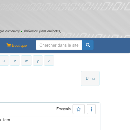
grd-comorien)
●
shiKomori
(tous dialectes)
Boutique
u
v
w
y
z
U - u
Français
n. fem.