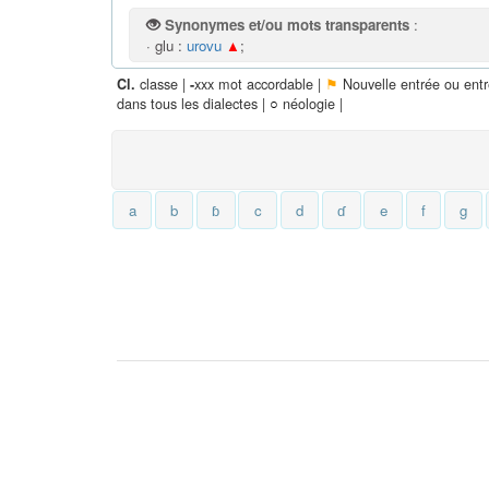
Synonymes et/ou mots transparents
:
· glu :
urovu
▲
;
classe |
xxx mot accordable |
⚑
Nouvelle entrée ou ent
Cl.
-
dans tous les dialectes |
○
néologie |
a
b
ɓ
c
d
ɗ
e
f
g