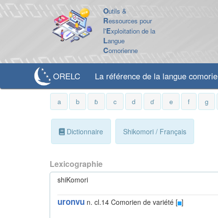
O
utils &
R
essources pour
l'
E
xploitation de la
L
angue
C
omorienne
ORELC
La référence de la langue comori
a
b
ɓ
c
d
ɗ
e
f
g
Dictionnaire
Shikomori / Français
Lexicographie
shiKomori
uronvu
n. cl.14
Comorien de variété [
]