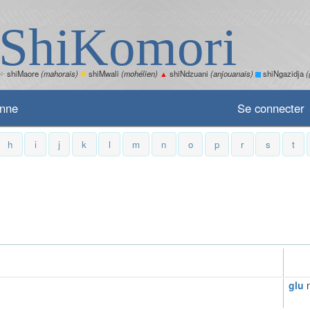
ShiKomori
✧
shiMaore
(mahorais)
✽
shiMwali
(mohélien)
▲
shiNdzuani
(anjouanais)
shiNgazidja
(
enne
Se connecter
h
i
j
k
l
m
n
o
p
r
s
t
glu