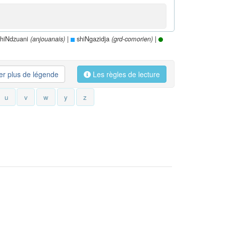
hiNdzuani
|
shiNgazidja
|
(anjouanais)
(grd-comorien)
her plus de légende
Les règles de lecture
u
v
w
y
z