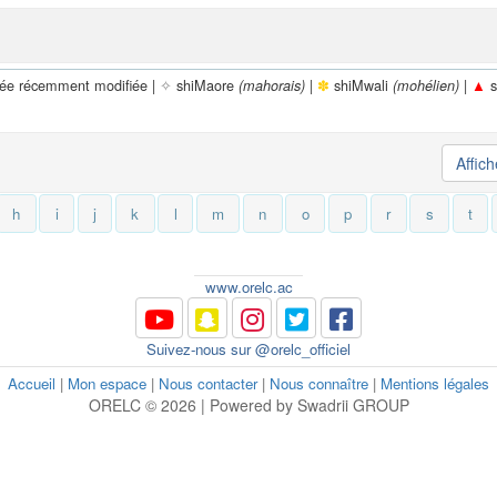
rée récemment modifiée |
✧
shiMaore
|
✽
shiMwali
|
▲
s
(mahorais)
(mohélien)
Affic
h
i
j
k
l
m
n
o
p
r
s
t
www.orelc.ac
Suivez-nous sur @orelc_officiel
Accueil
|
Mon espace
|
Nous contacter
|
Nous connaître
|
Mentions légales
ORELC © 2026 | Powered by Swadrii GROUP