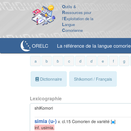
O
utils &
R
essources pour
l'
E
xploitation de la
L
angue
C
omorienne
ORELC
La référence de la langue comori
a
b
ɓ
c
d
ɗ
e
f
g
Dictionnaire
Shikomori / Français
Lexicographie
shiKomori
simia (u-)
v. cl.15
Comorien de variété [
]
inf. usimia.