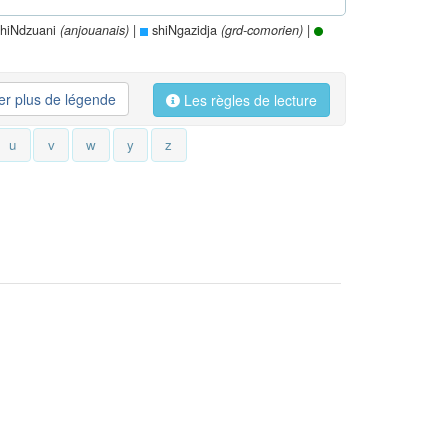
hiNdzuani
|
shiNgazidja
|
(anjouanais)
(grd-comorien)
her plus de légende
Les règles de lecture
u
v
w
y
z