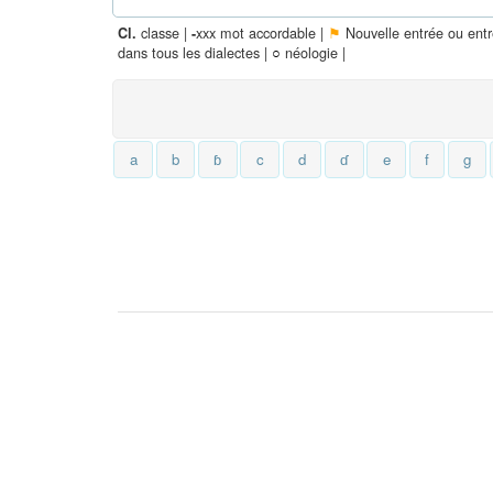
classe |
xxx mot accordable |
⚑
Nouvelle entrée ou ent
Cl.
-
dans tous les dialectes |
○
néologie |
a
b
ɓ
c
d
ɗ
e
f
g