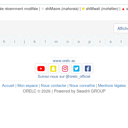
rée récemment modifiée |
✧
shiMaore
|
✽
shiMwali
|
▲
s
(mahorais)
(mohélien)
Affic
h
i
j
k
l
m
n
o
p
r
s
t
www.orelc.ac
Suivez-nous sur @orelc_officiel
Accueil
|
Mon espace
|
Nous contacter
|
Nous connaître
|
Mentions légales
ORELC © 2026 | Powered by Swadrii GROUP