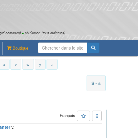
grd-comorien)
●
shiKomori
(tous dialectes)
Boutique
u
v
w
y
z
S - s
Français
anter
v.