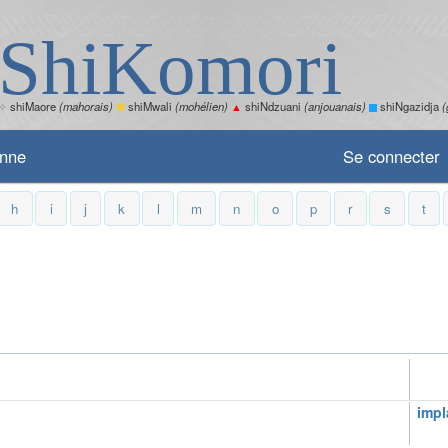
ShiKomori
✧
shiMaore
(mahorais)
✽
shiMwali
(mohélien)
▲
shiNdzuani
(anjouanais)
shiNgazidja
(
enne
Se connecter
h
i
j
k
l
m
n
o
p
r
s
t
impl