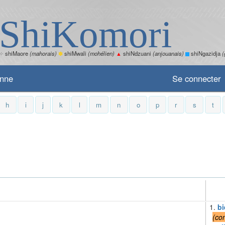
ShiKomori
✧
shiMaore
(mahorais)
✽
shiMwali
(mohélien)
▲
shiNdzuani
(anjouanais)
shiNgazidja
(
enne
Se connecter
h
i
j
k
l
m
n
o
p
r
s
t
1.
bi
(
con