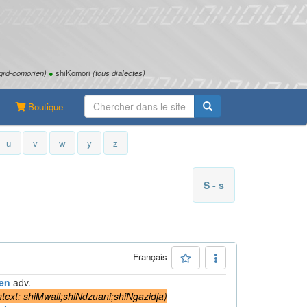
grd-comorien)
●
shiKomori
(tous dialectes)
Boutique
u
v
w
y
z
S - s
Français
en
adv.
text: shiMwali;shiNdzuani;shiNgazidja
)