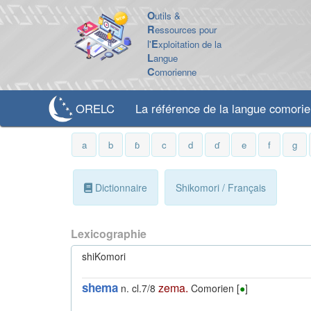
O
utils &
R
essources pour
l'
E
xploitation de la
L
angue
C
omorienne
ORELC
La référence de la langue comori
a
b
ɓ
c
d
ɗ
e
f
g
Dictionnaire
Shikomori / Français
Lexicographie
shiKomori
shema
zema
.
n. cl.7/8
Comorien [
●
]