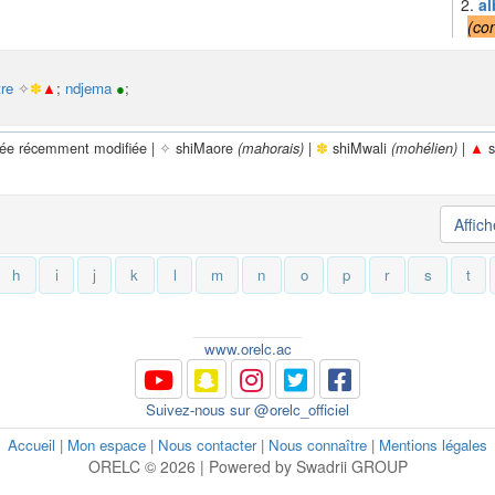
2.
al
(
con
tre
✧
✽
▲
;
ndjema
●
;
rée récemment modifiée |
✧
shiMaore
|
✽
shiMwali
|
▲
s
(mahorais)
(mohélien)
Affic
h
i
j
k
l
m
n
o
p
r
s
t
www.orelc.ac
Suivez-nous sur @orelc_officiel
Accueil
|
Mon espace
|
Nous contacter
|
Nous connaître
|
Mentions légales
ORELC © 2026 | Powered by Swadrii GROUP