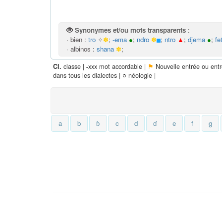
Synonymes et/ou mots transparents
:
· bien :
tro
✧
✽
;
-ema
●
;
ndro
✽
;
ntro
▲
;
djema
●
;
fe
· albinos :
shana
✽
;
classe |
xxx mot accordable |
⚑
Nouvelle entrée ou ent
Cl.
-
dans tous les dialectes |
○
néologie |
a
b
ɓ
c
d
ɗ
e
f
g