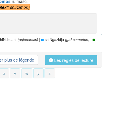
binos
n. masc.
text: shiKomori
)
hiNdzuani
|
shiNgazidja
|
(anjouanais)
(grd-comorien)
her plus de légende
Les règles de lecture
u
v
w
y
z