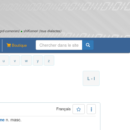
grd-comorien)
●
shiKomori
(tous dialectes)
Boutique
u
v
w
y
z
L - l
Français
me
n. masc.