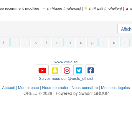
rée récemment modifiée |
✧
shiMaore
|
✽
shiMwali
|
▲
s
(mahorais)
(mohélien)
Affic
h
i
j
k
l
m
n
o
p
r
s
t
www.orelc.ac
Suivez-nous sur @orelc_officiel
Accueil
|
Mon espace
|
Nous contacter
|
Nous connaître
|
Mentions légales
ORELC © 2026 | Powered by Swadrii GROUP