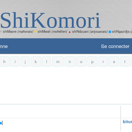
ShiKomori
✧
shiMaore
(mahorais)
✽
shiMwali
(mohélien)
▲
shiNdzuani
(anjouanais)
shiNgazidja
(
enne
Se connecter
h
i
j
k
l
m
n
o
p
r
s
t
bitu
]