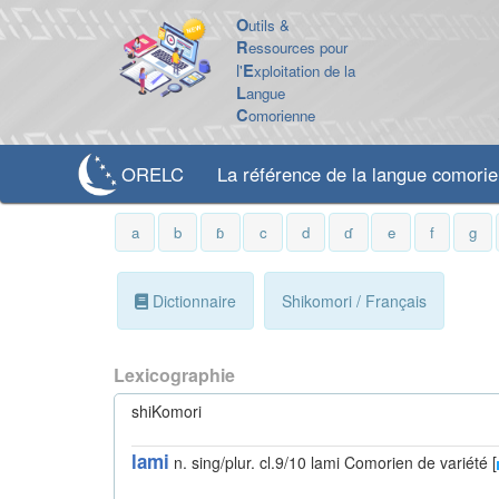
O
utils &
R
essources pour
l'
E
xploitation de la
L
angue
C
omorienne
ORELC
La référence de la langue comori
a
b
ɓ
c
d
ɗ
e
f
g
Dictionnaire
Shikomori / Français
Lexicographie
shiKomori
lami
n. sing/plur. cl.9/10 lami
Comorien de variété [