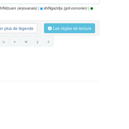
hiNdzuani
|
shiNgazidja
|
(anjouanais)
(grd-comorien)
her plus de légende
Les règles de lecture
u
v
w
y
z