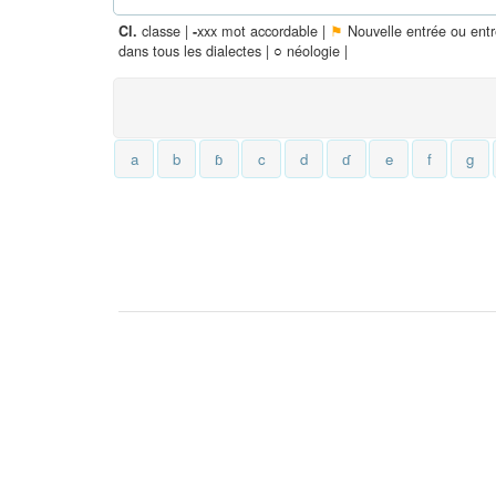
classe |
xxx mot accordable |
⚑
Nouvelle entrée ou ent
Cl.
-
dans tous les dialectes |
○
néologie |
a
b
ɓ
c
d
ɗ
e
f
g