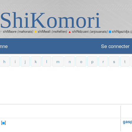
ShiKomori
✧
shiMaore
(mahorais)
✽
shiMwali
(mohélien)
▲
shiNdzuani
(anjouanais)
shiNgazidja
(
enne
Se connecter
h
i
j
k
l
m
n
o
p
r
s
t
gasp
 [
]