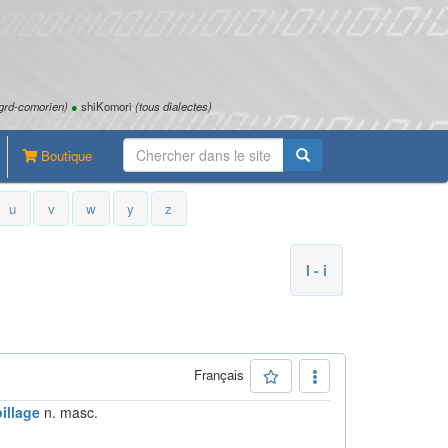
grd-comorien)
●
shiKomori
(tous dialectes)
Boutique
u
v
w
y
z
I - i
Français
illage
n. masc.