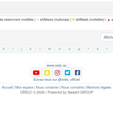
rée récemment modifiée |
✧
shiMaore
|
✽
shiMwali
|
▲
s
(mahorais)
(mohélien)
Affic
h
i
j
k
l
m
n
o
p
r
s
t
www.orelc.ac
Suivez-nous sur @orelc_officiel
Accueil
|
Mon espace
|
Nous contacter
|
Nous connaître
|
Mentions légales
ORELC © 2026 | Powered by Swadrii GROUP