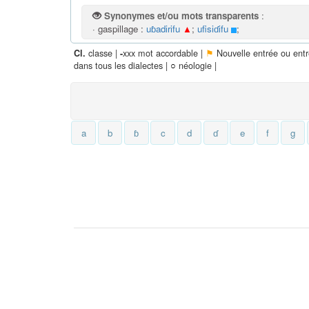
Synonymes et/ou mots transparents
:
· gaspillage :
uɓadirifu
▲
;
ufisiɗifu
;
classe |
xxx mot accordable |
⚑
Nouvelle entrée ou ent
Cl.
-
dans tous les dialectes |
○
néologie |
a
b
ɓ
c
d
ɗ
e
f
g