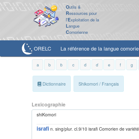
O
utils &
R
essources pour
l'
E
xploitation de la
L
angue
C
omorienne
ORELC
La référence de la langue comori
a
b
ɓ
c
d
ɗ
e
f
g
Dictionnaire
Shikomori / Français
Lexicographie
shiKomori
israfi
n. sing/plur. cl.9/10 israfi
Comorien de variété