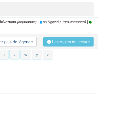
hiNdzuani
|
shiNgazidja
|
(anjouanais)
(grd-comorien)
her plus de légende
Les règles de lecture
u
v
w
y
z