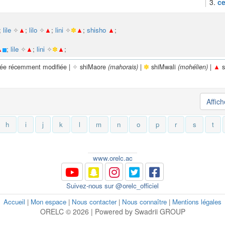
3.
ce
;
lile
✧
▲
;
lilo
✧
▲
;
lini
✧
✽
▲
;
shisho
▲
;
▲
;
lile
✧
▲
;
lini
✧
✽
▲
;
rée récemment modifiée |
✧
shiMaore
|
✽
shiMwali
|
▲
s
(mahorais)
(mohélien)
Affic
h
i
j
k
l
m
n
o
p
r
s
t
www.orelc.ac
Suivez-nous sur @orelc_officiel
Accueil
|
Mon espace
|
Nous contacter
|
Nous connaître
|
Mentions légales
ORELC © 2026 | Powered by Swadrii GROUP