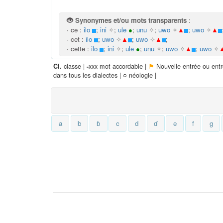
Synonymes et/ou mots transparents
:
· ce :
ilo
;
ini
✧
;
ule
●
;
unu
✧
;
uwo
✧
▲
;
uwo
✧
▲
· cet :
ilo
;
uwo
✧
▲
;
uwo
✧
▲
;
· cette :
ilo
;
ini
✧
;
ule
●
;
unu
✧
;
uwo
✧
▲
;
uwo
✧
classe |
xxx mot accordable |
⚑
Nouvelle entrée ou ent
Cl.
-
dans tous les dialectes |
○
néologie |
a
b
ɓ
c
d
ɗ
e
f
g