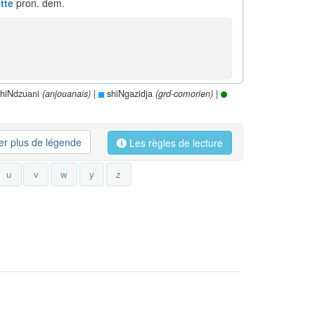
tte
pron. dem.
hiNdzuani
|
shiNgazidja
|
(anjouanais)
(grd-comorien)
her plus de légende
Les règles de lecture
u
v
w
y
z