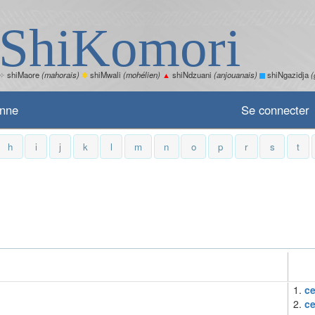
ShiKomori
✧
shiMaore
(mahorais)
✽
shiMwali
(mohélien)
▲
shiNdzuani
(anjouanais)
shiNgazidja
(
enne
Se connecter
h
i
j
k
l
m
n
o
p
r
s
t
1.
c
2.
ce