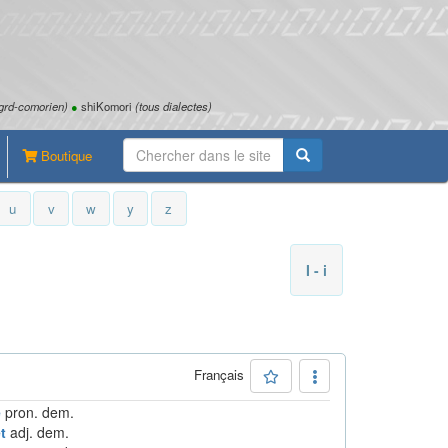
grd-comorien)
●
shiKomori
(tous dialectes)
Boutique
u
v
w
y
z
I - i
Français
e
pron. dem.
t
adj. dem.