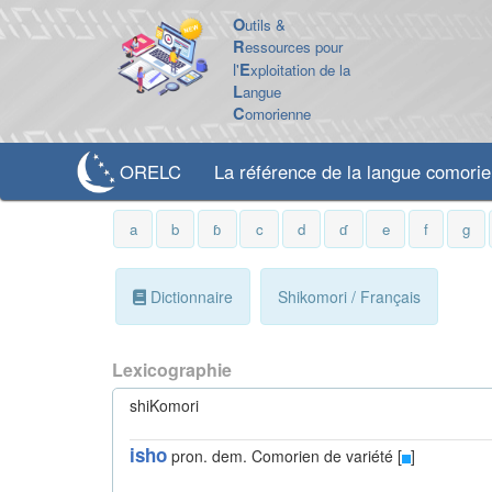
O
utils &
R
essources pour
l'
E
xploitation de la
L
angue
C
omorienne
ORELC
La référence de la langue comori
a
b
ɓ
c
d
ɗ
e
f
g
Dictionnaire
Shikomori / Français
Lexicographie
shiKomori
isho
pron. dem.
Comorien de variété [
]