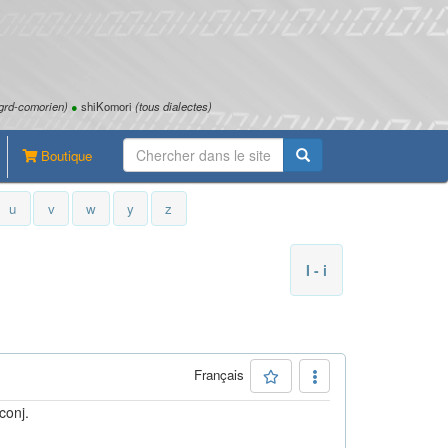
grd-comorien)
●
shiKomori
(tous dialectes)
Boutique
u
v
w
y
z
I - i
Français
conj.