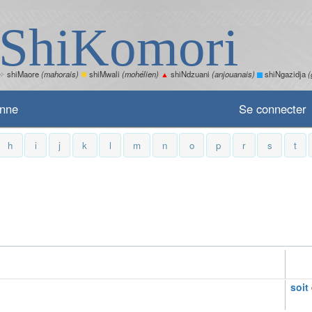
ShiKomori
✧
shiMaore
(mahorais)
✽
shiMwali
(mohélien)
▲
shiNdzuani
(anjouanais)
shiNgazidja
(
enne
Se connecter
h
i
j
k
l
m
n
o
p
r
s
t
soit