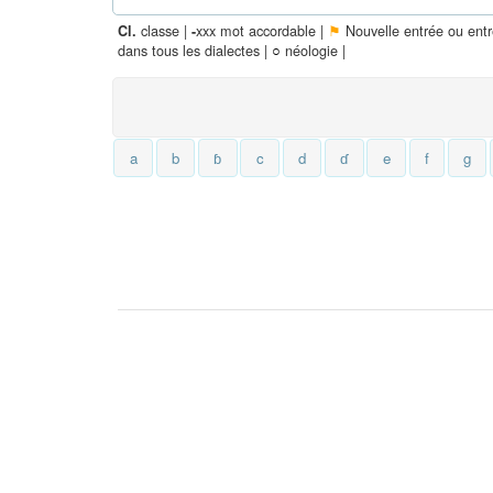
classe |
xxx mot accordable |
⚑
Nouvelle entrée ou ent
Cl.
-
dans tous les dialectes |
○
néologie |
a
b
ɓ
c
d
ɗ
e
f
g