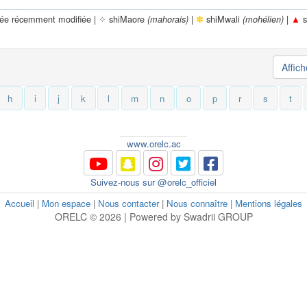
rée récemment modifiée |
✧
shiMaore
|
✽
shiMwali
|
▲
s
(mahorais)
(mohélien)
Affic
h
i
j
k
l
m
n
o
p
r
s
t
www.orelc.ac
Suivez-nous sur @orelc_officiel
Accueil
|
Mon espace
|
Nous contacter
|
Nous connaître
|
Mentions légales
ORELC © 2026 | Powered by Swadrii GROUP