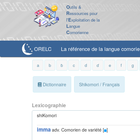
O
utils &
R
essources pour
l'
E
xploitation de la
L
angue
C
omorienne
ORELC
La référence de la langue comori
a
b
ɓ
c
d
ɗ
e
f
g
Dictionnaire
Shikomori / Français
Lexicographie
shiKomori
imma
adv.
Comorien de variété [
]