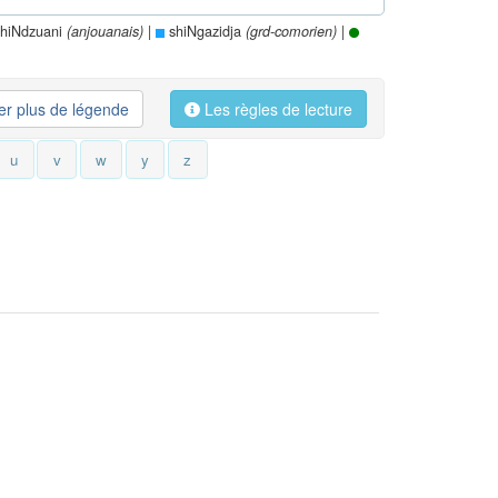
hiNdzuani
|
shiNgazidja
|
(anjouanais)
(grd-comorien)
her plus de légende
Les règles de lecture
u
v
w
y
z