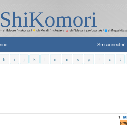
ShiKomori
✧
shiMaore
(mahorais)
✽
shiMwali
(mohélien)
▲
shiNdzuani
(anjouanais)
shiNgazidja
(
enne
Se connecter
h
i
j
k
l
m
n
o
p
r
s
t
1.
au
(
reg