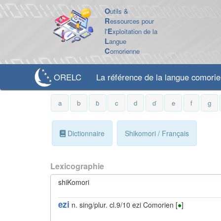
O
utils &
R
essources pour
l'
E
xploitation de la
L
angue
C
omorienne
ORELC
La référence de la langue comori
a
b
ɓ
c
d
ɗ
e
f
g
Dictionnaire
Shikomori / Français
Lexicographie
shiKomori
ezi
n. sing/plur. cl.9/10 ezi
Comorien [
●
]