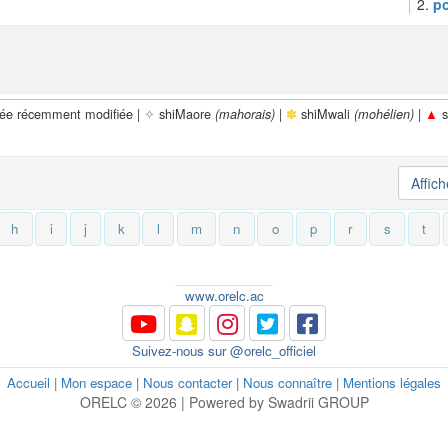
2.
po
rée récemment modifiée |
✧
shiMaore
|
✽
shiMwali
|
▲
s
(mahorais)
(mohélien)
Affic
h
i
j
k
l
m
n
o
p
r
s
t
www.orelc.ac
Suivez-nous sur @orelc_officiel
Accueil
|
Mon espace
|
Nous contacter
|
Nous connaître
|
Mentions légales
ORELC © 2026 | Powered by Swadrii GROUP