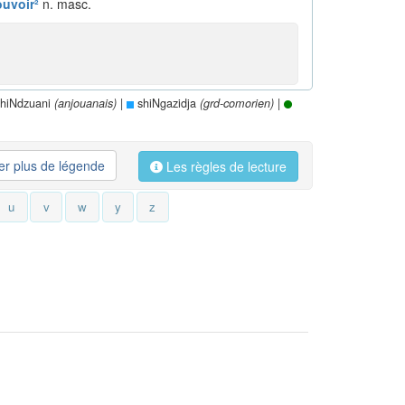
uvoir²
n. masc.
hiNdzuani
|
shiNgazidja
|
(anjouanais)
(grd-comorien)
her plus de légende
Les règles de lecture
u
v
w
y
z