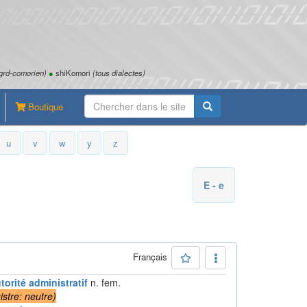
grd-comorien)
●
shiKomori
(tous dialectes)
Boutique
u
v
w
y
z
E - e
Français
torité administratif
n. fem.
istre: neutre
)