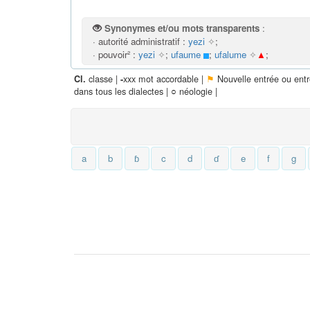
Synonymes et/ou mots transparents
:
· autorité administratif :
yezi
✧
;
· pouvoir² :
yezi
✧
;
ufaume
;
ufalume
✧
▲
;
classe |
xxx mot accordable |
⚑
Nouvelle entrée ou ent
Cl.
-
dans tous les dialectes |
○
néologie |
a
b
ɓ
c
d
ɗ
e
f
g