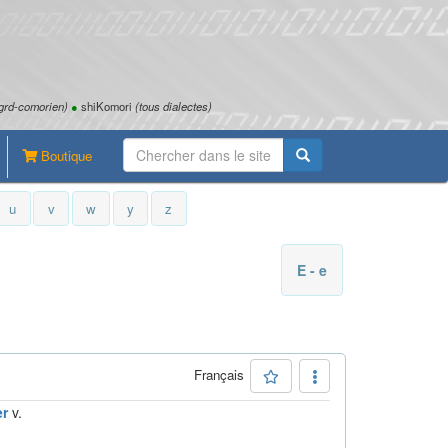
grd-comorien)
●
shiKomori
(tous dialectes)
Boutique
u
v
w
y
z
E - e
Français
r
v.