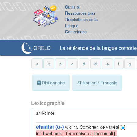
O
utils &
R
essources pour
l'
E
xploitation de la
L
angue
C
omorienne
ORELC
La référence de la langue comori
a
b
ɓ
c
d
ɗ
e
f
g
Dictionnaire
Shikomori / Français
Lexicographie
shiKomori
ehantsi (u-)
v. cl.15
Comorien de variété [
]
inf. hwehantsi. Terminaison à l'accompli [i]
.