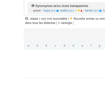
Synonymes et/ou mots transparents
:
· poser :
kaza (u-)
;
kadza (u-)
✧
✽
▲
;
hantsi (u-)
;
h
classe |
xxx mot accordable |
⚑
Nouvelle entrée ou ent
Cl.
-
dans tous les dialectes |
○
néologie |
a
b
ɓ
c
d
ɗ
e
f
g