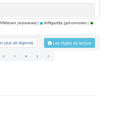
hiNdzuani
|
shiNgazidja
|
(anjouanais)
(grd-comorien)
her plus de légende
Les règles de lecture
u
v
w
y
z