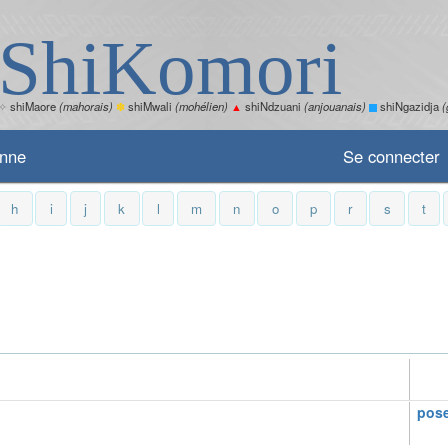
ShiKomori
✧
shiMaore
(mahorais)
✽
shiMwali
(mohélien)
▲
shiNdzuani
(anjouanais)
shiNgazidja
(
enne
Se connecter
h
i
j
k
l
m
n
o
p
r
s
t
pose