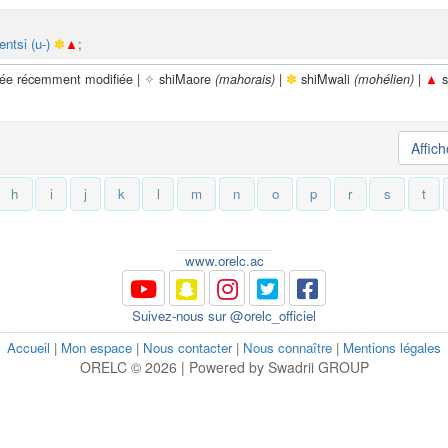
entsi (u-)
✽
▲
;
rée récemment modifiée |
✧
shiMaore
|
✽
shiMwali
|
▲
s
(mahorais)
(mohélien)
Affic
h
i
j
k
l
m
n
o
p
r
s
t
www.orelc.ac
Suivez-nous sur @orelc_officiel
Accueil
|
Mon espace
|
Nous contacter
|
Nous connaître
|
Mentions légales
ORELC © 2026 | Powered by Swadrii GROUP