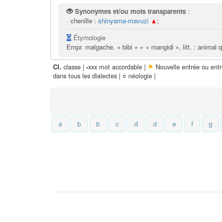
Synonymes et/ou mots transparents
:
· chenille :
shinyama-mavuzi
▲
;
Étymologie
Empr. malgache. « bibi » + « mangidi », litt. : animal qu
classe |
xxx mot accordable |
⚑
Nouvelle entrée ou ent
Cl.
-
dans tous les dialectes |
○
néologie |
a
b
ɓ
c
d
ɗ
e
f
g