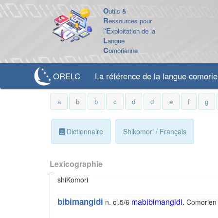
O
utils &
R
essources pour
l'
E
xploitation de la
L
angue
C
omorienne
ORELC
La référence de la langue comori
a
b
ɓ
c
d
ɗ
e
f
g
Dictionnaire
Shikomori / Français
Lexicographie
shiKomori
bibimangidi
mabibimangidi
.
n. cl.5/6
Comorien 