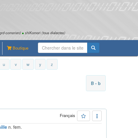
grd-comorien)
●
shiKomori
(tous dialectes)
Boutique
u
v
w
y
z
B - b
Français
ille
n. fem.