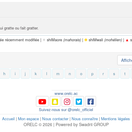
i gratte ou fait gratter.
rée récemment modifiée |
✧
shiMaore
|
✽
shiMwali
|
▲
s
(mahorais)
(mohélien)
Affic
h
i
j
k
l
m
n
o
p
r
s
t
www.orelc.ac
Suivez-nous sur @orelc_officiel
Accueil
|
Mon espace
|
Nous contacter
|
Nous connaître
|
Mentions légales
ORELC © 2026 | Powered by Swadrii GROUP