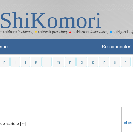
ShiKomori
✧
shiMaore
(mahorais)
✽
shiMwali
(mohélien)
▲
shiNdzuani
(anjouanais)
shiNgazidja
(
enne
Se connecter
h
i
j
k
l
m
n
o
p
r
s
t
chen
de variété [
✧
]