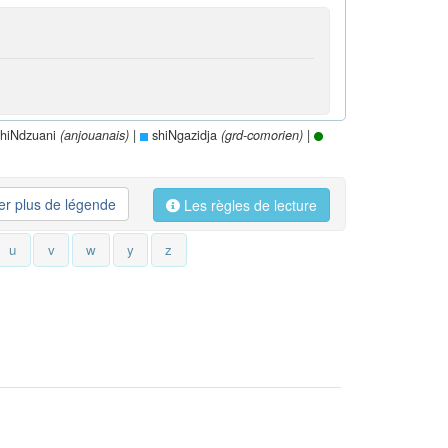
hiNdzuani
|
shiNgazidja
|
(anjouanais)
(grd-comorien)
her plus de légende
Les règles de lecture
u
v
w
y
z