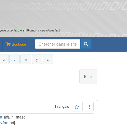
grd-comorien)
●
shiKomori
(tous dialectes)
Boutique
u
v
w
y
z
K - k
Français
rt
adj. n. masc.
vère
adj.