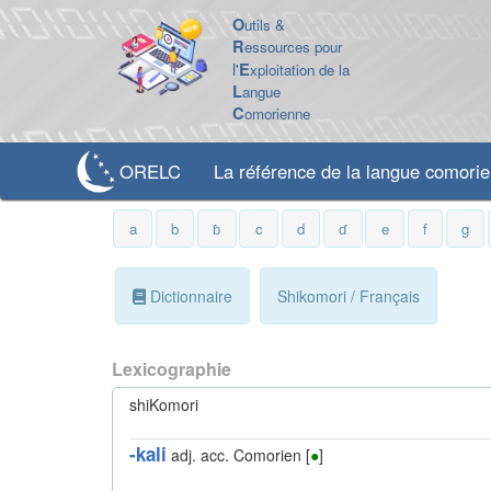
O
utils &
R
essources pour
l'
E
xploitation de la
L
angue
C
omorienne
ORELC
La référence de la langue comori
a
b
ɓ
c
d
ɗ
e
f
g
Dictionnaire
Shikomori / Français
Lexicographie
shiKomori
-kali
adj. acc.
Comorien [
●
]