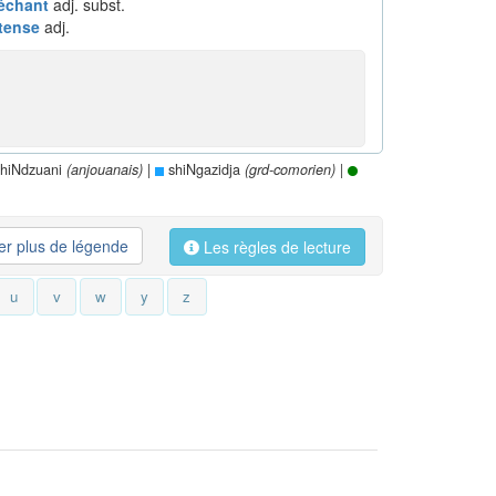
échant
adj. subst.
tense
adj.
hiNdzuani
|
shiNgazidja
|
(anjouanais)
(grd-comorien)
her plus de légende
Les règles de lecture
u
v
w
y
z