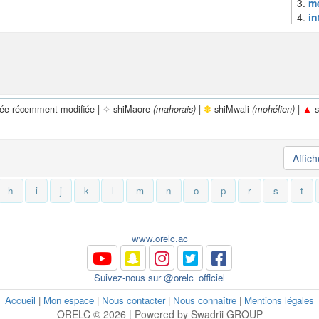
3.
m
4.
in
rée récemment modifiée |
✧
shiMaore
|
✽
shiMwali
|
▲
s
(mahorais)
(mohélien)
Affic
h
i
j
k
l
m
n
o
p
r
s
t
www.orelc.ac
Suivez-nous sur @orelc_officiel
Accueil
|
Mon espace
|
Nous contacter
|
Nous connaître
|
Mentions légales
ORELC © 2026 | Powered by Swadrii GROUP