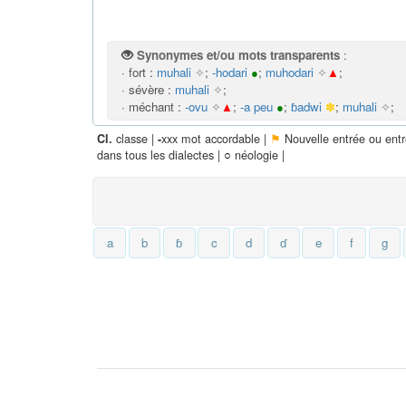
Synonymes et/ou mots transparents
:
· fort :
muhali
✧
;
-hodari
●
;
muhodari
✧
▲
;
· sévère :
muhali
✧
;
· méchant :
-ovu
✧
▲
;
-a peu
●
;
ɓadwi
✽
;
muhali
✧
;
classe |
xxx mot accordable |
⚑
Nouvelle entrée ou ent
Cl.
-
dans tous les dialectes |
○
néologie |
a
b
ɓ
c
d
ɗ
e
f
g