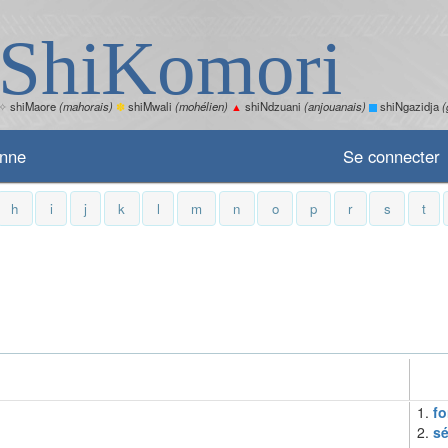
ShiKomori
✧
shiMaore
(mahorais)
✽
shiMwali
(mohélien)
▲
shiNdzuani
(anjouanais)
shiNgazidja
(
enne
Se connecter
h
i
j
k
l
m
n
o
p
r
s
t
1.
fo
2.
sé