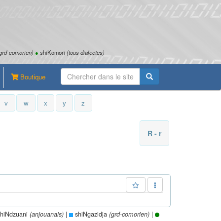
grd-comorien)
●
shiKomori
(tous dialectes)
Boutique
v
w
x
y
z
R - r
hiNdzuani
|
shiNgazidja
|
(anjouanais)
(grd-comorien)