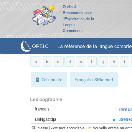
O
utils &
R
essources pour
l'
E
xploitation de la
L
angue
C
omorienne
ORELC
La référence de la langue comori
a
b
c
d
e
f
g
h
i
Dictionnaire
Français / Shikomori
Lexicographie
français
remu
shiNgazidja
utretrez
classe |
xxx mot accordable |
⚑
Nouvelle entrée ou ent
Cl.
-