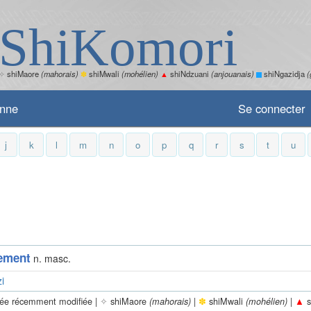
ShiKomori
✧
shiMaore
(mahorais)
✽
shiMwali
(mohélien)
▲
shiNdzuani
(anjouanais)
shiNgazidja
(
enne
Se connecter
j
k
l
m
n
o
p
q
r
s
t
u
ement
n. masc.
i
rée récemment modifiée |
✧
shiMaore
|
✽
shiMwali
|
▲
s
(mahorais)
(mohélien)