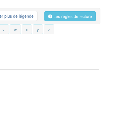
her plus de légende
Les règles de lecture
v
w
x
y
z