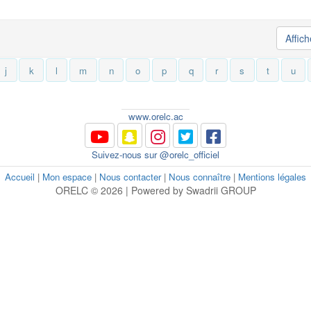
Affic
j
k
l
m
n
o
p
q
r
s
t
u
www.orelc.ac
Suivez-nous sur @orelc_officiel
Accueil
|
Mon espace
|
Nous contacter
|
Nous connaître
|
Mentions légales
ORELC © 2026 | Powered by Swadrii GROUP