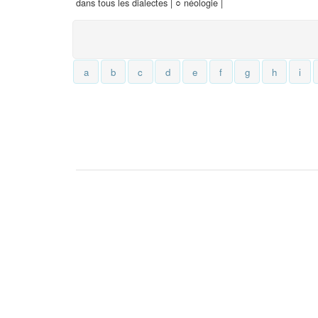
dans tous les dialectes |
○
néologie |
a
b
c
d
e
f
g
h
i