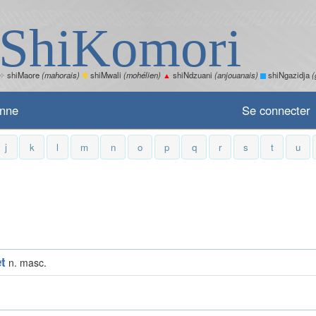
ShiKomori
✧
shiMaore
(mahorais)
✽
shiMwali
(mohélien)
▲
shiNdzuani
(anjouanais)
shiNgazidja
(
enne
Se connecter
j
k
l
m
n
o
p
q
r
s
t
u
t
n. masc.