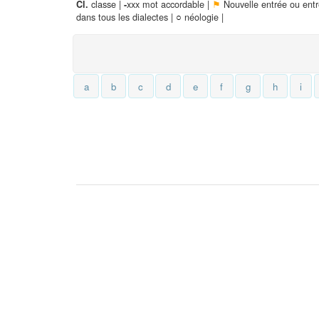
classe |
xxx mot accordable |
⚑
Nouvelle entrée ou ent
Cl.
-
dans tous les dialectes |
○
néologie |
a
b
c
d
e
f
g
h
i