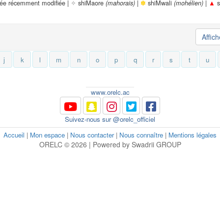
rée récemment modifiée |
✧
shiMaore
|
✽
shiMwali
|
▲
s
(mahorais)
(mohélien)
Affic
j
k
l
m
n
o
p
q
r
s
t
u
www.orelc.ac
Suivez-nous sur @orelc_officiel
Accueil
|
Mon espace
|
Nous contacter
|
Nous connaître
|
Mentions légales
ORELC © 2026 | Powered by Swadrii GROUP