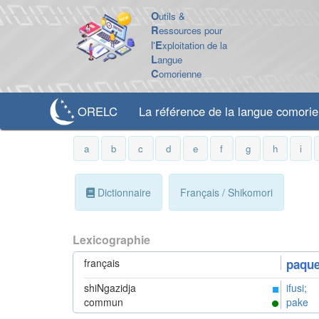
O
utils &
R
essources pour
l'
E
xploitation de la
L
angue
C
omorienne
ORELC
La référence de la langue comori
a
b
c
d
e
f
g
h
i
Dictionnaire
Français / Shikomori
Lexicographie
français
paque
shiNgazidja
ifusi;
commun
pake