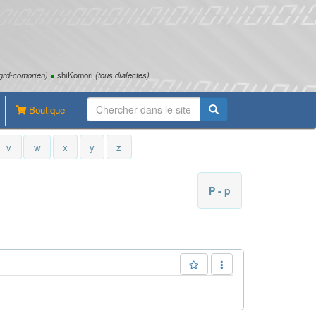
grd-comorien)
●
shiKomori
(tous dialectes)
Boutique
v
w
x
y
z
P - p