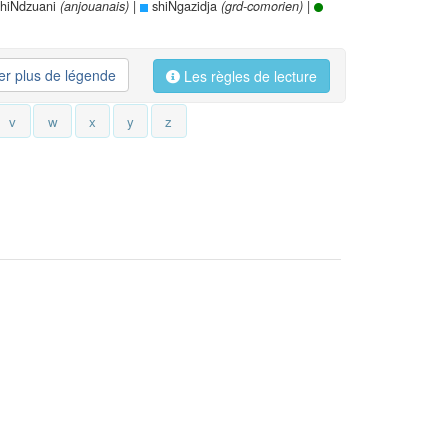
hiNdzuani
|
shiNgazidja
|
(anjouanais)
(grd-comorien)
her plus de légende
Les règles de lecture
v
w
x
y
z