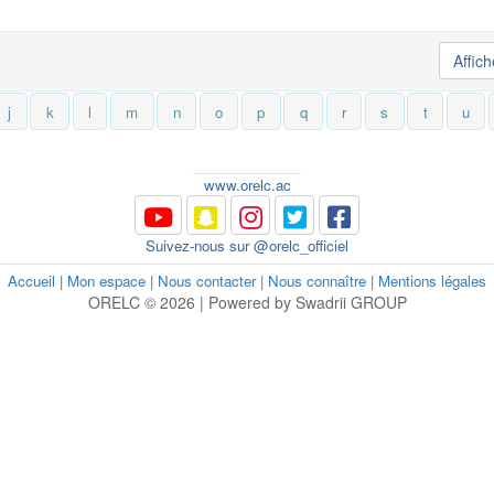
Affic
j
k
l
m
n
o
p
q
r
s
t
u
www.orelc.ac
Suivez-nous sur @orelc_officiel
Accueil
|
Mon espace
|
Nous contacter
|
Nous connaître
|
Mentions légales
ORELC © 2026 | Powered by Swadrii GROUP