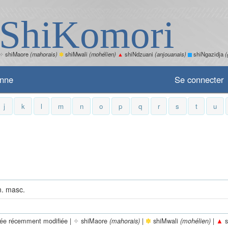
ShiKomori
✧
shiMaore
(mahorais)
✽
shiMwali
(mohélien)
▲
shiNdzuani
(anjouanais)
shiNgazidja
(
enne
Se connecter
j
k
l
m
n
o
p
q
r
s
t
u
n. masc.
rée récemment modifiée |
✧
shiMaore
|
✽
shiMwali
|
▲
s
(mahorais)
(mohélien)