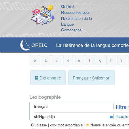
O
utils &
R
essources pour
l'
E
xploitation de la
L
angue
C
omorienne
ORELC
La référence de la langue comori
a
b
c
d
e
f
g
h
i
Dictionnaire
Français / Shikomori
Lexicographie
français
filtre
shiNgazidja
itsudjio
classe |
xxx mot accordable |
⚑
Nouvelle entrée ou ent
Cl.
-