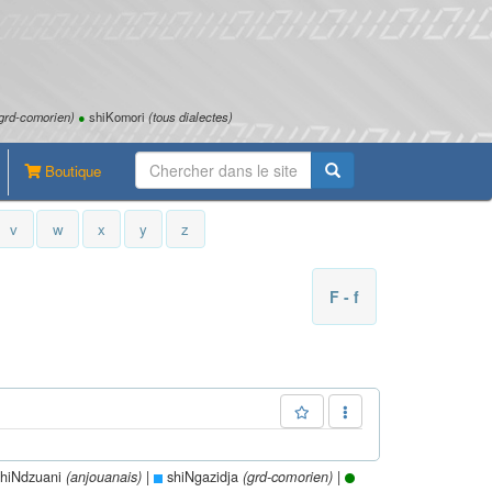
grd-comorien)
●
shiKomori
(tous dialectes)
Boutique
v
w
x
y
z
F - f
hiNdzuani
|
shiNgazidja
|
(anjouanais)
(grd-comorien)