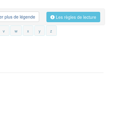
her plus de légende
Les règles de lecture
v
w
x
y
z