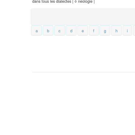
dans tous les dialectes |
○
néologie |
a
b
c
d
e
f
g
h
i