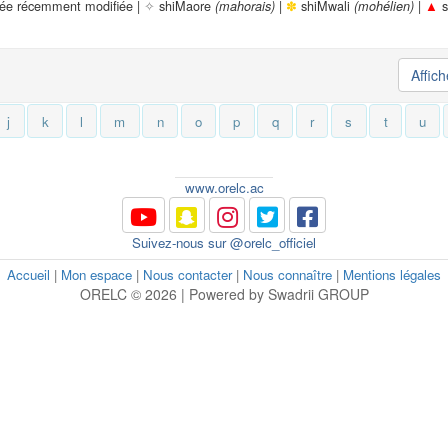
rée récemment modifiée |
✧
shiMaore
|
✽
shiMwali
|
▲
s
(mahorais)
(mohélien)
Affic
j
k
l
m
n
o
p
q
r
s
t
u
www.orelc.ac
Suivez-nous sur @orelc_officiel
Accueil
|
Mon espace
|
Nous contacter
|
Nous connaître
|
Mentions légales
ORELC © 2026 | Powered by Swadrii GROUP