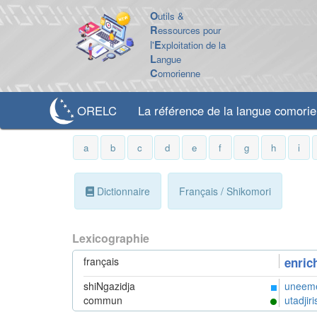
O
utils &
R
essources pour
l'
E
xploitation de la
L
angue
C
omorienne
ORELC
La référence de la langue comori
a
b
c
d
e
f
g
h
i
Dictionnaire
Français / Shikomori
Lexicographie
français
enric
shiNgazidja
uneem
commun
utadjir