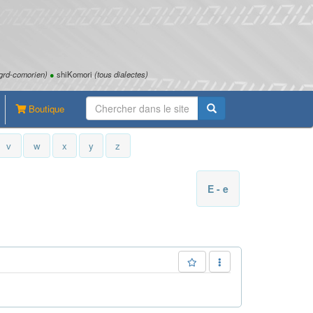
grd-comorien)
●
shiKomori
(tous dialectes)
Boutique
v
w
x
y
z
E - e