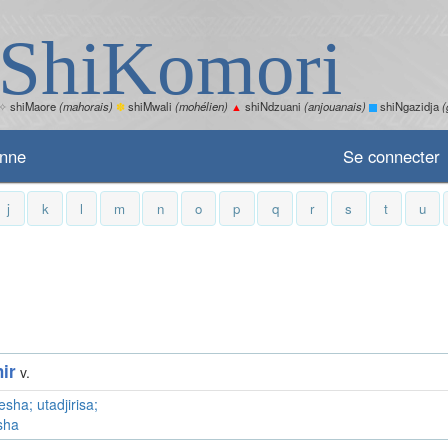
ShiKomori
✧
shiMaore
(mahorais)
✽
shiMwali
(mohélien)
▲
shiNdzuani
(anjouanais)
shiNgazidja
(
enne
Se connecter
j
k
l
m
n
o
p
q
r
s
t
u
hir
v.
esha;
utadjirisa;
isha