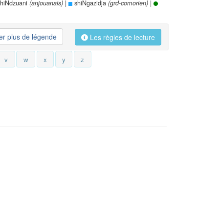
hiNdzuani
|
shiNgazidja
|
(anjouanais)
(grd-comorien)
her plus de légende
Les règles de lecture
v
w
x
y
z