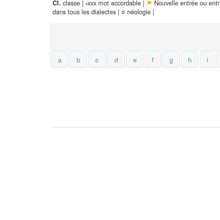
classe |
xxx mot accordable |
⚑
Nouvelle entrée ou ent
Cl.
-
dans tous les dialectes |
○
néologie |
a
b
c
d
e
f
g
h
i