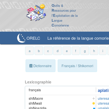
O
utils &
R
essources pour
l'
E
xploitation de la
L
angue
C
omorienne
ORELC
La référence de la langue comori
a
b
c
d
e
f
g
h
i
Dictionnaire
Français / Shikomori
Lexicographie
français
aplati
shiMaore
✧
uteres
shiMwali
✽
uteres
shiNgazidja
umalal