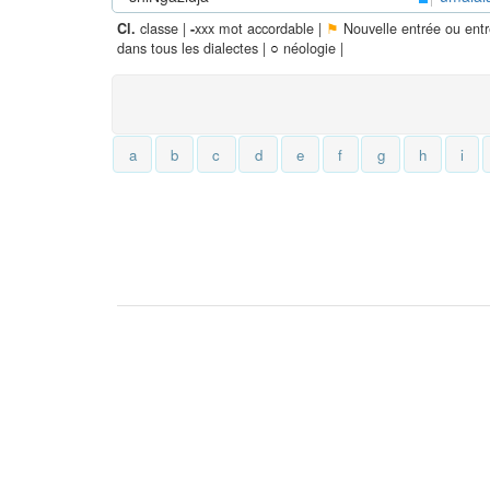
classe |
xxx mot accordable |
⚑
Nouvelle entrée ou ent
Cl.
-
dans tous les dialectes |
○
néologie |
a
b
c
d
e
f
g
h
i