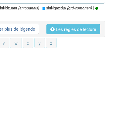
hiNdzuani
|
shiNgazidja
|
(anjouanais)
(grd-comorien)
her plus de légende
Les règles de lecture
v
w
x
y
z