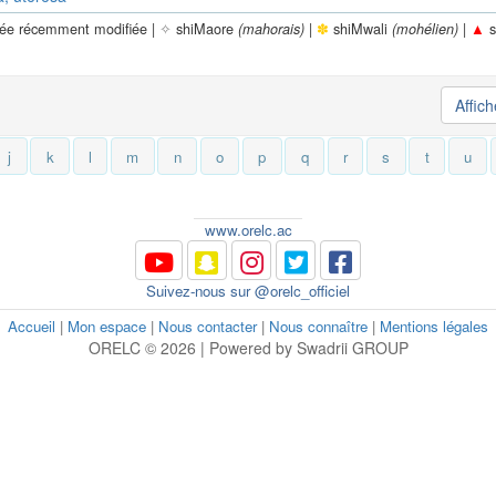
rée récemment modifiée |
✧
shiMaore
|
✽
shiMwali
|
▲
s
(mahorais)
(mohélien)
Affic
j
k
l
m
n
o
p
q
r
s
t
u
www.orelc.ac
Suivez-nous sur @orelc_officiel
Accueil
|
Mon espace
|
Nous contacter
|
Nous connaître
|
Mentions légales
ORELC © 2026 | Powered by Swadrii GROUP