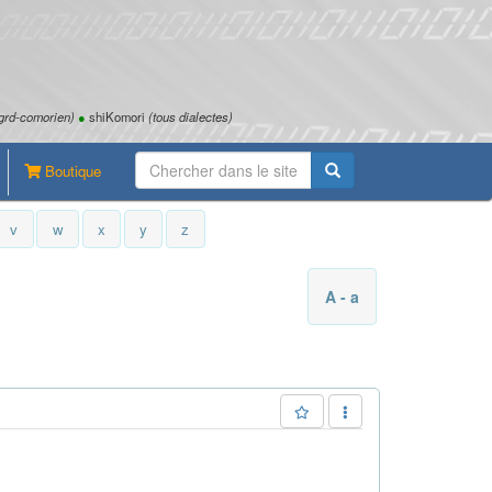
grd-comorien)
●
shiKomori
(tous dialectes)
Boutique
v
w
x
y
z
A - a