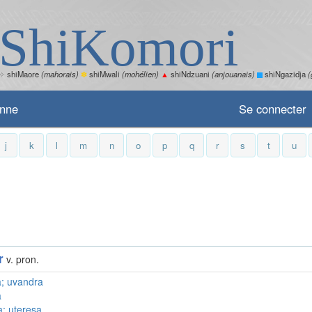
ShiKomori
✧
shiMaore
(mahorais)
✽
shiMwali
(mohélien)
▲
shiNdzuani
(anjouanais)
shiNgazidja
(
enne
Se connecter
j
k
l
m
n
o
p
q
r
s
t
u
r
v. pron.
a;
uvandra
a
a;
uteresa