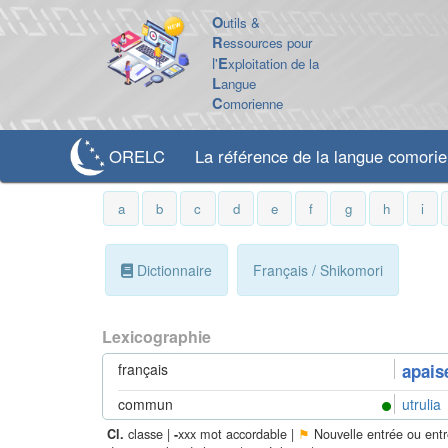
O
utils &
R
essources pour
l'
E
xploitation de la
L
angue
C
omorienne
ORELC
La référence de la langue comori
a
b
c
d
e
f
g
h
i
Dictionnaire
Français / Shikomori
Lexicographie
français
apaise
commun
utrulia
classe |
xxx mot accordable |
⚑
Nouvelle entrée ou ent
Cl.
-