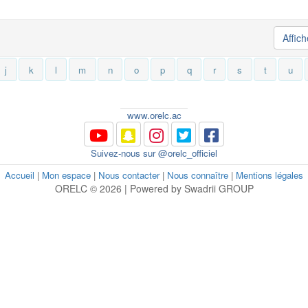
Affic
j
k
l
m
n
o
p
q
r
s
t
u
www.orelc.ac
Suivez-nous sur @orelc_officiel
Accueil
|
Mon espace
|
Nous contacter
|
Nous connaître
|
Mentions légales
ORELC © 2026 | Powered by Swadrii GROUP