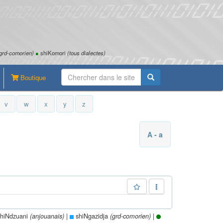
grd-comorien)
●
shiKomori
(tous dialectes)
Boutique
v
w
x
y
z
A - a
hiNdzuani
|
shiNgazidja
|
(anjouanais)
(grd-comorien)