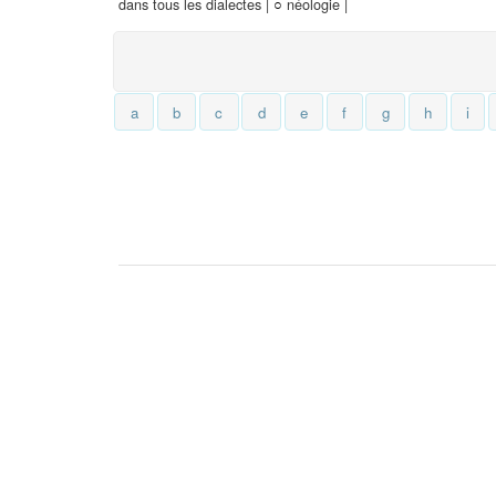
dans tous les dialectes |
○
néologie |
a
b
c
d
e
f
g
h
i