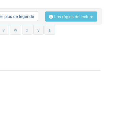
her plus de légende
Les règles de lecture
v
w
x
y
z