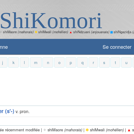
ShiKomori
✧
shiMaore
(mahorais)
✽
shiMwali
(mohélien)
▲
shiNdzuani
(anjouanais)
shiNgazidja
(
enne
Se connecter
j
k
l
m
n
o
p
q
r
s
t
u
r (s'-)
v. pron.
rée récemment modifiée |
✧
shiMaore
|
✽
shiMwali
|
▲
s
(mahorais)
(mohélien)