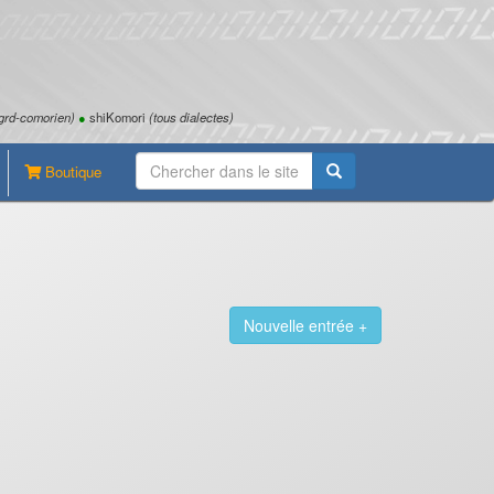
grd-comorien)
●
shiKomori
(tous dialectes)
Boutique
Nouvelle entrée +