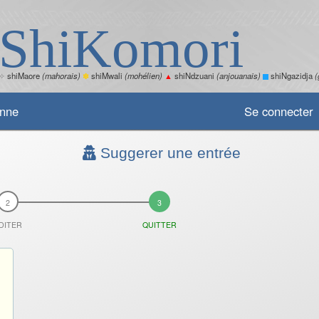
ShiKomori
✧
shiMaore
(mahorais)
✽
shiMwali
(mohélien)
▲
shiNdzuani
(anjouanais)
shiNgazidja
(
enne
Se connecter
Suggerer une entrée
DITER
QUITTER