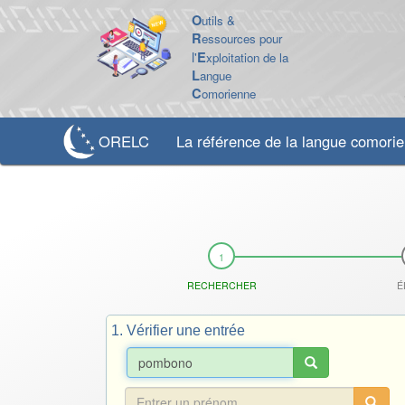
O
utils &
R
essources pour
l'
E
xploitation de la
L
angue
C
omorienne
ORELC
La référence de la langue comori
RECHERCHER
É
1. Vérifier une entrée