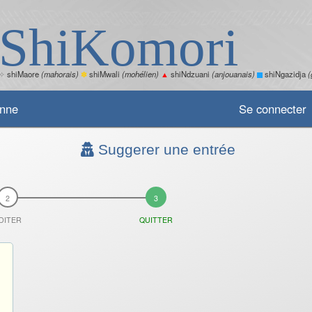
ShiKomori
✧
shiMaore
(mahorais)
✽
shiMwali
(mohélien)
▲
shiNdzuani
(anjouanais)
shiNgazidja
(
enne
Se connecter
Suggerer une entrée
DITER
QUITTER