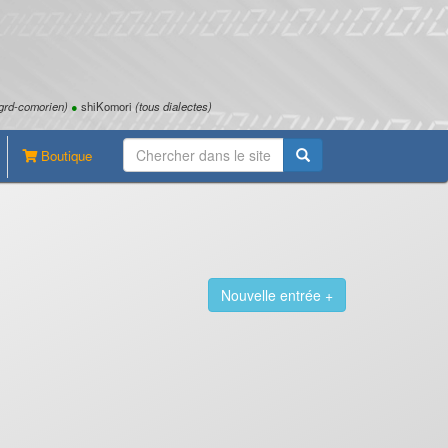
grd-comorien)
●
shiKomori
(tous dialectes)
Boutique
Nouvelle entrée +