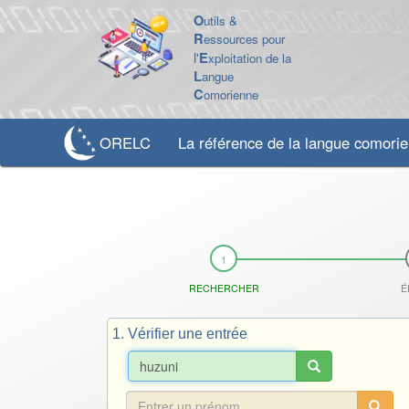
O
utils &
R
essources pour
l'
E
xploitation de la
L
angue
C
omorienne
ORELC
La référence de la langue comori
RECHERCHER
É
1. Vérifier une entrée