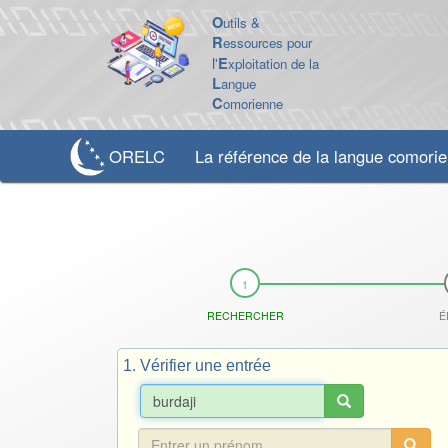
O
utils &
R
essources pour
l'
E
xploitation de la
L
angue
C
omorienne
ORELC
La référence de la langue comori
RECHERCHER
É
1. Vérifier une entrée