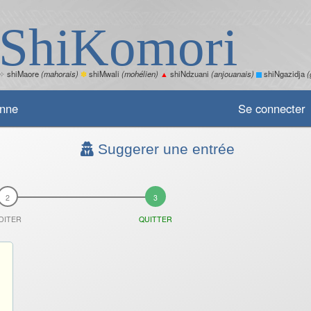
ShiKomori
✧
shiMaore
(mahorais)
✽
shiMwali
(mohélien)
▲
shiNdzuani
(anjouanais)
shiNgazidja
(
enne
Se connecter
Suggerer une entrée
DITER
QUITTER