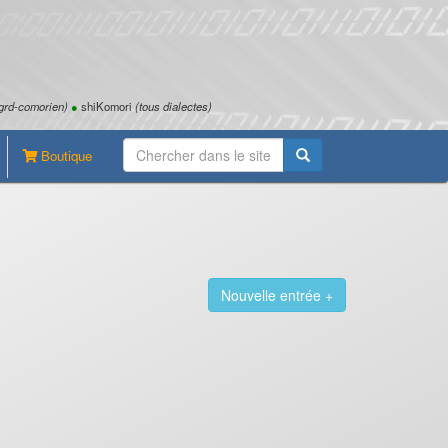
grd-comorien)
●
shiKomori
(tous dialectes)
Boutique
Nouvelle entrée +