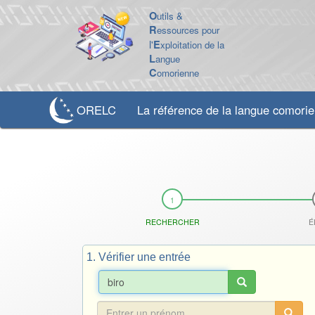
O
utils &
R
essources pour
l'
E
xploitation de la
L
angue
C
omorienne
ORELC
La référence de la langue comori
RECHERCHER
É
1. Vérifier une entrée