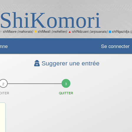
ShiKomori
✧
shiMaore
(mahorais)
✽
shiMwali
(mohélien)
▲
shiNdzuani
(anjouanais)
shiNgazidja
(
enne
Se connecter
Suggerer une entrée
DITER
QUITTER