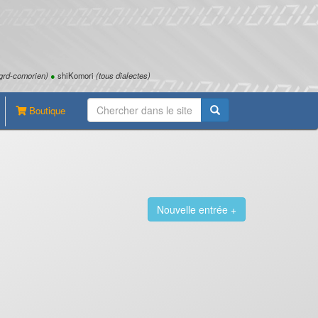
grd-comorien)
●
shiKomori
(tous dialectes)
Boutique
Nouvelle entrée +