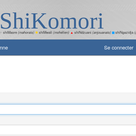
ShiKomori
✧
shiMaore
(mahorais)
✽
shiMwali
(mohélien)
▲
shiNdzuani
(anjouanais)
shiNgazidja
(
enne
Se connecter