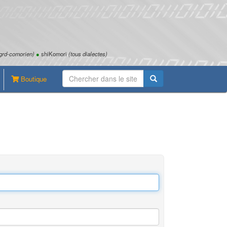
grd-comorien)
●
shiKomori
(tous dialectes)
Boutique