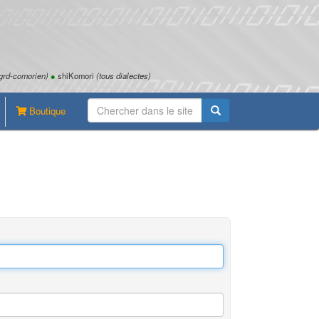
grd-comorien)
●
shiKomori
(tous dialectes)
Boutique