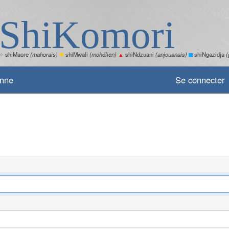
ShiKomori
✧
shiMaore
(mahorais)
✽
shiMwali
(mohélien)
▲
shiNdzuani
(anjouanais)
shiNgazidja
(
enne
Se connecter