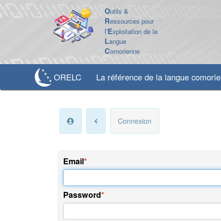
O
utils &
R
essources pour
l'
E
xploitation de la
L
angue
C
omorienne
ORELC
La référence de la langue comori
Connexion
Email
Password