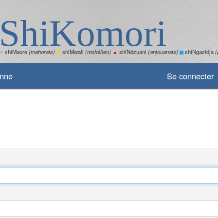
ShiKomori
✧
shiMaore
(mahorais)
✽
shiMwali
(mohélien)
▲
shiNdzuani
(anjouanais)
shiNgazidja
(
enne
Se connecter