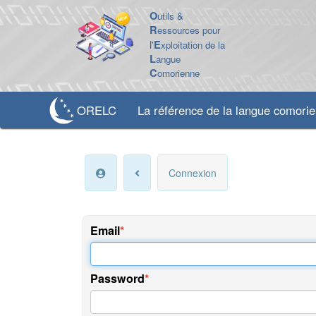
O
utils &
R
essources pour
l'
E
xploitation de la
L
angue
C
omorienne
ORELC
La référence de la langue comori
Connexion
Email
Password