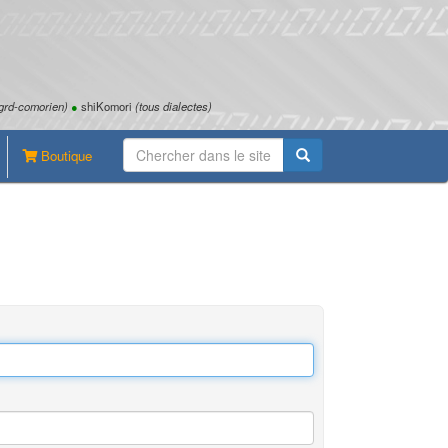
grd-comorien)
●
shiKomori
(tous dialectes)
Boutique