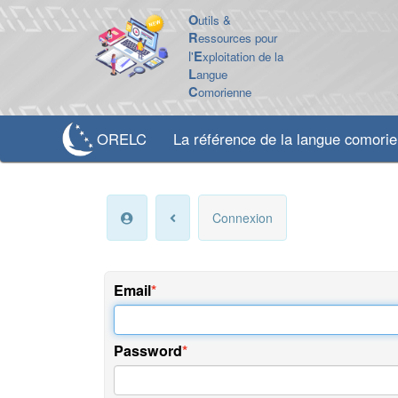
O
utils &
R
essources pour
l'
E
xploitation de la
L
angue
C
omorienne
ORELC
La référence de la langue comori
Connexion
Email
Password