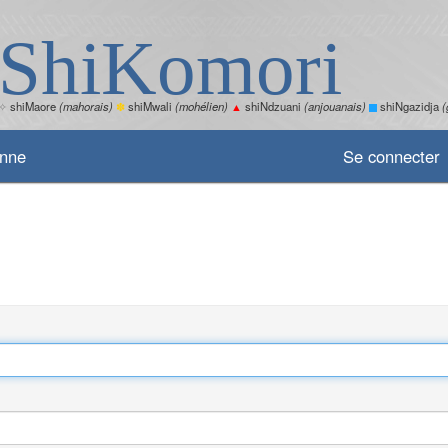
ShiKomori
✧
shiMaore
(mahorais)
✽
shiMwali
(mohélien)
▲
shiNdzuani
(anjouanais)
shiNgazidja
(
enne
Se connecter