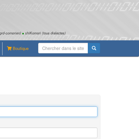
grd-comorien)
●
shiKomori
(tous dialectes)
Boutique