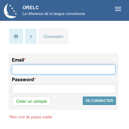
ORELC
La réference de la langue comorienne
Mon
Connexion
compte
Infos
personnelles
Email
Langue
et
Password
préférences
Offres
et
Créer un compte
services
*Mon mot de passe oublié