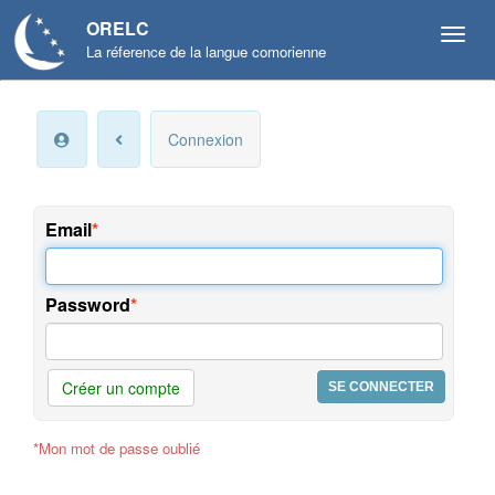
ORELC
La réference de la langue comorienne
Mon
Connexion
compte
Infos
personnelles
Email
Langue
et
Password
préférences
Offres
et
Créer un compte
services
*Mon mot de passe oublié