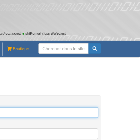
grd-comorien)
●
shiKomori
(tous dialectes)
Boutique