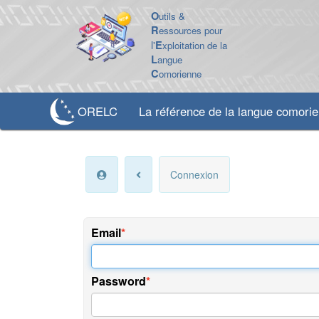
O
utils &
R
essources pour
l'
E
xploitation de la
L
angue
C
omorienne
ORELC
La référence de la langue comori
Connexion
Email
Password