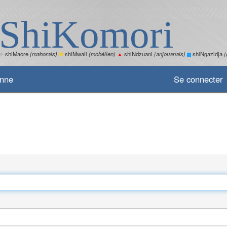
ShiKomori
✧
shiMaore
(mahorais)
✽
shiMwali
(mohélien)
▲
shiNdzuani
(anjouanais)
shiNgazidja
(
enne
Se connecter