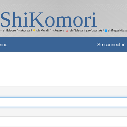
ShiKomori
✧
shiMaore
(mahorais)
✽
shiMwali
(mohélien)
▲
shiNdzuani
(anjouanais)
shiNgazidja
(
enne
Se connecter