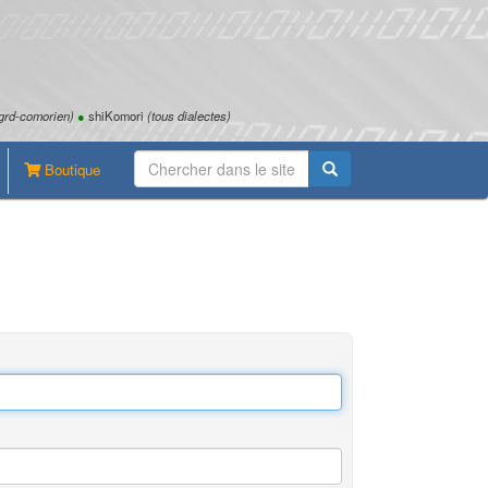
grd-comorien)
●
shiKomori
(tous dialectes)
Boutique