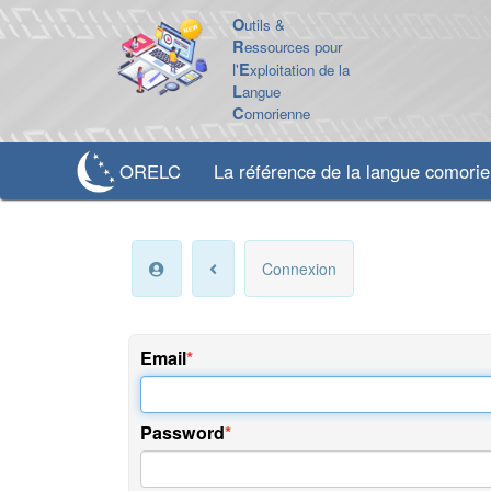
O
utils &
R
essources pour
l'
E
xploitation de la
L
angue
C
omorienne
ORELC
La référence de la langue comori
Connexion
Email
Password