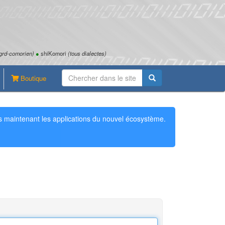
grd-comorien)
●
shiKomori
(tous dialectes)
Boutique
 maintenant les applications du nouvel écosystème.