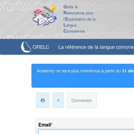
O
utils &
R
essources pour
l'
E
xploitation de la
L
angue
C
omorienne
ORELC
La référence de la langue comori
Academy ne sera plus maintenue à partir du
31 dé
Connexion
Email