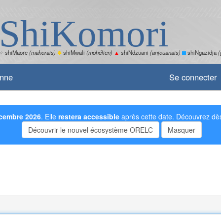
ShiKomori
✧
shiMaore
(mahorais)
✽
shiMwali
(mohélien)
▲
shiNdzuani
(anjouanais)
shiNgazidja
(
enne
Se connecter
cembre 2026
. Elle
restera accessible
après cette date. Découvrez dès
Découvrir le nouvel écosystème ORELC
Masquer