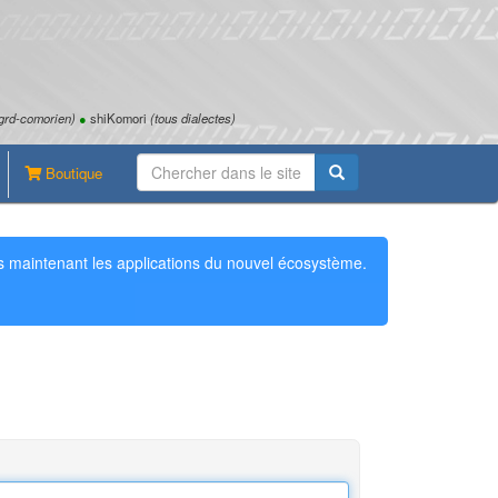
grd-comorien)
●
shiKomori
(tous dialectes)
Boutique
 maintenant les applications du nouvel écosystème.