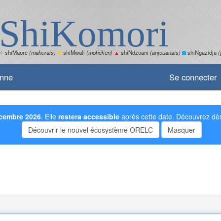
ShiKomori
✧
shiMaore
(mahorais)
✽
shiMwali
(mohélien)
▲
shiNdzuani
(anjouanais)
shiNgazidja
(
enne
Se connecter
cembre 2026
. Elle
restera accessible
après cette date. Découvrez dès
Découvrir le nouvel écosystème ORELC
Masquer