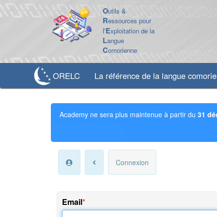
O
utils &
R
essources pour
l'
E
xploitation de la
L
angue
C
omorienne
ORELC
La référence de la langue comori
Academy ne sera plus maintenue à partir du
31 dé
Connexion
Email